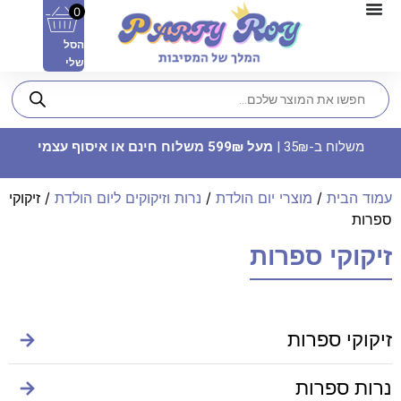
0
הסל
שלי
משלוח ב-35₪ |
מעל 599₪ משלוח חינם או איסוף עצמי
עמוד הבית
/
מוצרי יום הולדת
/
נרות וזיקוקים ליום הולדת
/ זיקוקי
ספרות
זיקוקי ספרות
תבנית מטבעות שוקולד אמא של
שבת
22.90
₪
ADD
+
זיקוקי ספרות
→
נרות ספרות
→