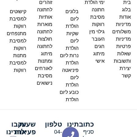
בית
ימי הולדת
זוהרים
בלוג
חתונה
לחתונה
בלונים
קישוטים
אודות
מסיבת
אותיות
ליום
למסיבת
מדיניות
רווקות
מוארות
הולדת
רווקות
משלוחים
גילוי מין
לחתונה
שקיות
מתנפחים
מדיניות
העובר
חולצות
ליום
למסיבת
פרטיות
חגים
לחתונה
הולדת
רווקות
שאלות
מיתוג
מיתוג
נרות ליום
מתנות
ותשובות
אישי
ומתנות
הולדת
למסיבת
יצירת
לאורחים
פיניאטה
רווקות
קשר
מסיבת
ליום
נישואים
הולדת
כובע ליום
הולדת
כתובתינו
טלפון
שעות
עקבו
פעילות
אחרינו
סניף
04-