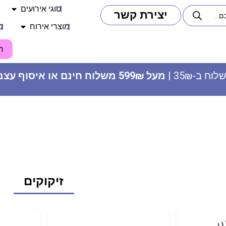
סוגי אירועים
יצירת קשר
מוצרי אירוח
מ
ח
וח ב-35₪ |
מעל 599₪ משלוח חינם או איסוף עצמי
פקק לבקבוק יין עם שרשרת נורות
לד
זיקוקים
8.90
₪
ADD
+