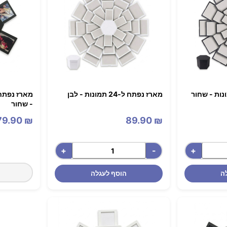
מארז נפתח ל-24 תמונות - לבן
- שחור
79.90
₪
89.90
₪
+
-
+
ה
הוסף לעגלה