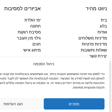
ניווט מהיר
אביזרים למסיבות
בית
ימי הולדת
בלוג
חתונה
אודות
מסיבת רווקות
מדיניות משלוחים
גילוי מין העובר
מדיניות פרטיות
חגים
שאלות ותשובות
מיתוג אישי
יצירת קשר
ניהול הסכמה
כתובתינו
לאחסן ו/או לגשת למידע על המכשיר. הסכמה לטכנולוגיות אלו תאפשר לנו לעבד נתונים 
התנהגות גלישה או מזהים ייחודיים באתר זה. אי הסכמה או ביטול הסכמה עלולים להש
סניף עפולה: ירושלים 3
תכונות ופונקציות מסוימות.
סניף מגדל העמק: האלה 19
מסכים
הצג העדפות
© 2026 כל הזכויות שמורות פארטי רוי אביזרים למסיבות