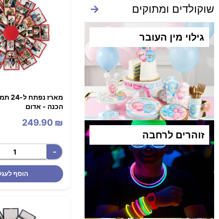
שוקולדים ומתוקים
→
גילוי מין העובר
מארז נפת
הכנה - אדום
249.90
₪
זוהרים לרחבה​
-
הוסף לעגל