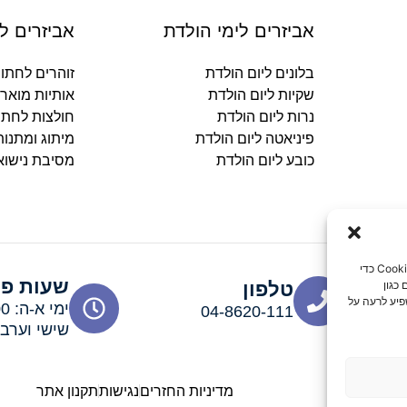
אביזרים לימי הולדת
אביזרים ל
בלונים ליום הולדת
זוהרים לחתו
שקיות ליום הולדת
אותיות מואר
נרות ליום הולדת
חולצות לחתו
פיניאטה ליום הולדת
מיתוג ומתנו
כובע ליום הולדת
מסיבת נישוא
כדי לספק את חוויות המשתמש הטובות ביותר, אנו משתמשים בטכנולוגיות כמו קובצי Cookie כדי
שעות פע
כגון
טלפון
פיע לרעה על
04-8620-111
שישי וערבי חג: 00
מדיניות החזרים
נגישות
תקנון אתר