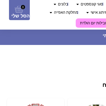
סוגי קונספטים
בלונים
0
יתוג אישי
מחלקת האפייה
הסל שלי
בילות יום הולדת
מדבקות לבועות סבון - ‏‏‏‏‏‏מסיבת
רווקות (8 יח')
ח
15
₪
ADD
+