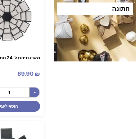
חתונה​
מארז נפתח ל-24 תמונות - שחור
89.90
₪
-
הוסף לעגל