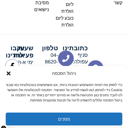
קשר
מסיבת
ליום
נישואים
הולדת
כובע ליום
הולדת
כתובתינו
טלפון
שעות
עקבו
פעילות
אחרינו
סניף
04-
עפולה:
8620-
ימי א-ה:
ירושלים 3
111
9:00-
ניהול הסכמה
סניף מגדל
19:00 |
העמק:
ימי שישי
כדי לספק את חוויות המשתמש הטובות ביותר, אנו משתמשים בטכנולוגיות כמו קובצי
האלה 19
וערבי חג:
Cookie כדי לאחסן ו/או לגשת למידע על המכשיר. הסכמה לטכנולוגיות אלו תאפשר
8:30-
לנו לעבד נתונים כגון התנהגות גלישה או מזהים ייחודיים באתר זה. אי הסכמה או
ביטול הסכמה עלולים להשפיע לרעה על תכונות ופונקציות מסוימות.
15:00
מסכים
© 2026 כל הזכויות שמורות פארטי רוי אביזרים למסיבות