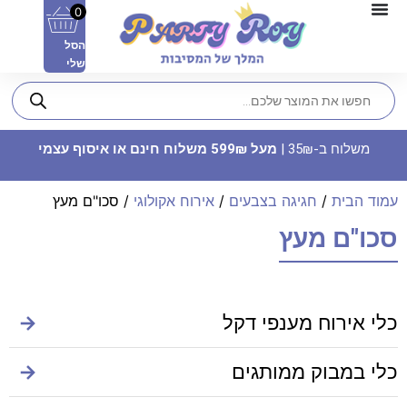
0
הסל
שלי
משלוח ב-35₪ |
מעל 599₪ משלוח חינם או איסוף עצמי
עמוד הבית
/
חגיגה בצבעים
/
אירוח אקולוגי
/ סכו"ם מעץ
סכו"ם מעץ
מפה כוכבים - רוז גולד
כלי אירוח מענפי דקל
→
19.90
₪
ADD
+
כלי במבוק ממותגים
→