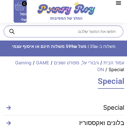
0
הסל
שלי
משלוח ב-35₪ |
מעל 599₪ משלוח חינם או איסוף עצמי
עמוד הבית
/
גיבורי על, ספורט ושונים
/
GAME
/
Gaming
ON
/ Special
Special
תבנית אלומיניום עם מכסה - לב
גדול
2
₪
ADD
+
→
Special
בלונים ואקססוריז
→