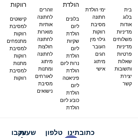
הולדת
רווקות
בית
ימי הולדת
זוהרים
בלוג
חתונה
לחתונה
בלונים
קישוטים
אודות
מסיבת
אותיות
ליום
למסיבת
מדיניות
רווקות
מוארות
הולדת
רווקות
משלוחים
גילוי מין
לחתונה
שקיות
מתנפחים
מדיניות
העובר
חולצות
ליום
למסיבת
פרטיות
חגים
לחתונה
הולדת
רווקות
שאלות
מיתוג
מיתוג
נרות ליום
מתנות
ותשובות
אישי
ומתנות
הולדת
למסיבת
יצירת
לאורחים
פיניאטה
רווקות
קשר
מסיבת
ליום
נישואים
הולדת
כובע ליום
הולדת
כתובתינו
טלפון
שעות
עקבו