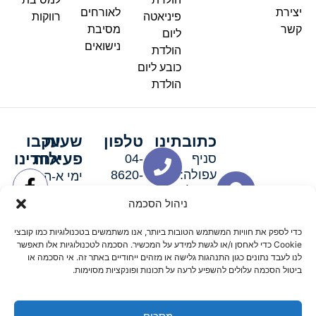
יצירת
לאורחים
פיניאטה
רווקות
קשר
מסיבת
ליום
נישואים
הולדת
כובע ליום
הולדת
כתובתינו
טלפון
שעות
עקבו
פעילות
אחרינו
סניף
04-
עפולה:
8620-
ימי א-ה:
ירושלים 3
111
9:00-
ניהול הסכמה
סניף מגדל
19:00 |
העמק:
ימי שישי
כדי לספק את חוויות המשתמש הטובות ביותר, אנו משתמשים בטכנולוגיות כמו קובצי
האלה 19
וערבי חג:
Cookie כדי לאחסן ו/או לגשת למידע על המכשיר. הסכמה לטכנולוגיות אלו תאפשר
8:30-
לנו לעבד נתונים כגון התנהגות גלישה או מזהים ייחודיים באתר זה. אי הסכמה או
ביטול הסכמה עלולים להשפיע לרעה על תכונות ופונקציות מסוימות.
15:00