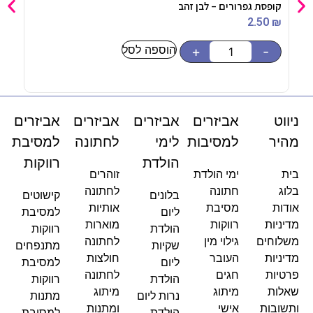
קופסת גפרורים – ‏‏לבן זהב
תיק 
90
₪
2.50
₪
הוספה לסל
-
+
-
ניווט
אביזרים
אביזרים
אביזרים
אביזרים
מהיר
למסיבות
לימי
לחתונה
למסיבת
הולדת
רווקות
בית
ימי הולדת
זוהרים
בלוג
חתונה
לחתונה
בלונים
קישוטים
אודות
מסיבת
אותיות
ליום
למסיבת
מדיניות
רווקות
מוארות
הולדת
רווקות
משלוחים
גילוי מין
לחתונה
שקיות
מתנפחים
מדיניות
העובר
חולצות
ליום
למסיבת
פרטיות
חגים
לחתונה
הולדת
רווקות
שאלות
מיתוג
מיתוג
נרות ליום
מתנות
ותשובות
אישי
ומתנות
הולדת
למסיבת