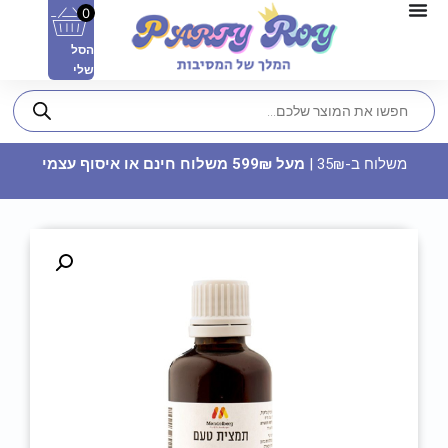
0
הסל
שלי
משלוח ב-35₪ |
מעל 599₪ משלוח חינם או איסוף עצמי
תוויות לקשיות - סוף מסלול
הרווקות (10 יח')
18
₪
ADD
+