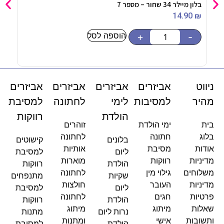
בלון מיילר 34 שחור – מספר 7
בלון מיילר
90
₪
14.90
₪
הוספה לסל
-
+
-
ניווט
אביזרים
אביזרים
אביזרים
אביזרים
מהיר
למסיבות
לימי
לחתונה
למסיבת
הולדת
רווקות
בית
ימי הולדת
זוהרים
בלוג
חתונה
לחתונה
בלונים
קישוטים
אודות
מסיבת
אותיות
ליום
למסיבת
מדיניות
רווקות
מוארות
הולדת
רווקות
משלוחים
גילוי מין
לחתונה
שקיות
מתנפחים
מדיניות
העובר
חולצות
ליום
למסיבת
פרטיות
חגים
לחתונה
הולדת
רווקות
שאלות
מיתוג
מיתוג
נרות ליום
מתנות
ותשובות
אישי
ומתנות
הולדת
למסיבת