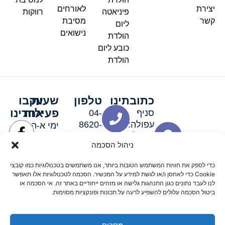
יצירת
לאורחים
פיניאטה
רווקות
קשר
מסיבת
ליום
נישואים
הולדת
כובע ליום
הולדת
כתובתינו
טלפון
שעות
עקבו
פעילות
אחרינו
סניף
04-
עפולה:
8620-
ימי א-ה:
ירושלים 3
111
9:00-
ניהול הסכמה
סניף מגדל
19:00 |
העמק:
ימי שישי
כדי לספק את חוויות המשתמש הטובות ביותר, אנו משתמשים בטכנולוגיות כמו קובצי
האלה 19
וערבי חג:
Cookie כדי לאחסן ו/או לגשת למידע על המכשיר. הסכמה לטכנולוגיות אלו תאפשר
8:30-
לנו לעבד נתונים כגון התנהגות גלישה או מזהים ייחודיים באתר זה. אי הסכמה או
ביטול הסכמה עלולים להשפיע לרעה על תכונות ופונקציות מסוימות.
15:00