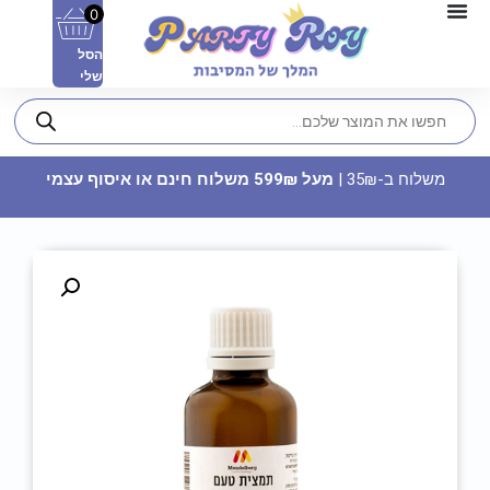
0
הסל
שלי
משלוח ב-35₪ |
מעל 599₪ משלוח חינם או איסוף עצמי
כובעים ליום הולדת - עננים לבנים
10.90
₪
ADD
+