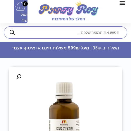
0
הסל
שלי
משלוח ב-35₪ |
מעל 599₪ משלוח חינם או איסוף עצמי
סט בלונים לניפוח עצמי - נסיכה
נולדה
24.90
₪
ADD
+