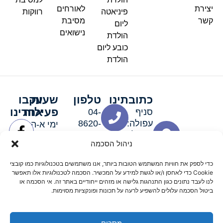
יצירת
לאורחים
פיניאטה
רווקות
קשר
מסיבת
ליום
נישואים
הולדת
כובע ליום
הולדת
כתובתינו
טלפון
שעות
עקבו
פעילות
אחרינו
סניף
04-
עפולה:
8620-
ימי א-ה:
ירושלים 3
111
9:00-
ניהול הסכמה
סניף מגדל
19:00 |
העמק:
ימי שישי
כדי לספק את חוויות המשתמש הטובות ביותר, אנו משתמשים בטכנולוגיות כמו קובצי
האלה 19
וערבי חג:
Cookie כדי לאחסן ו/או לגשת למידע על המכשיר. הסכמה לטכנולוגיות אלו תאפשר
8:30-
לנו לעבד נתונים כגון התנהגות גלישה או מזהים ייחודיים באתר זה. אי הסכמה או
ביטול הסכמה עלולים להשפיע לרעה על תכונות ופונקציות מסוימות.
15:00