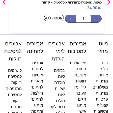
כוסות שמפניה מהודרות מפלסטיק – שחור
מדבקות עגו
5
₪
24.90
₪
הוספה לסל
-
+
-
ניווט
אביזרים
אביזרים
אביזרים
אביזרים
מהיר
למסיבות
לימי
לחתונה
למסיבת
הולדת
רווקות
בית
ימי הולדת
זוהרים
בלוג
חתונה
לחתונה
בלונים
קישוטים
אודות
מסיבת
אותיות
ליום
למסיבת
מדיניות
רווקות
מוארות
הולדת
רווקות
משלוחים
גילוי מין
לחתונה
שקיות
מתנפחים
מדיניות
העובר
חולצות
ליום
למסיבת
פרטיות
חגים
לחתונה
הולדת
רווקות
שאלות
מיתוג
מיתוג
נרות ליום
מתנות
ותשובות
אישי
ומתנות
הולדת
למסיבת