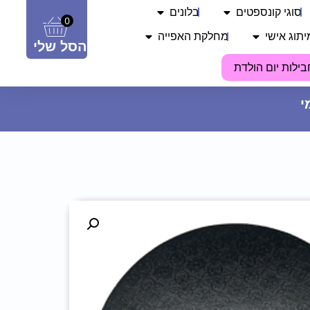
סוגי קונספטים
בלונים
0
יתוג אישי
מחלקת האפייה
הסל שלי
בילות יום הולדת
חולצה מודפסת - האישה כבר
אמרה לי זה או אני או מכבי
22.90
₪
ADD
+