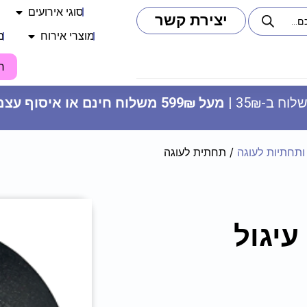
סוגי אירועים
יצירת קשר
מוצרי אירוח
מ
ח
וח ב-35₪ |
מעל 599₪ משלוח חינם או איסוף עצמי
ותחתיות לעוגה
/ תחתית לעוגה
בלון מהלך - מיקי מאוס
 ס"מ – עיגול
89.90
₪
ADD
+