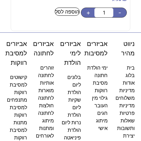
הוספה לסל
-
+
-
ניווט
אביזרים
אביזרים
אביזרים
אביזרים
מהיר
למסיבות
לימי
לחתונה
למסיבת
הולדת
רווקות
בית
ימי הולדת
זוהרים
בלוג
חתונה
לחתונה
בלונים
קישוטים
אודות
מסיבת
אותיות
ליום
למסיבת
מדיניות
רווקות
מוארות
הולדת
רווקות
משלוחים
גילוי מין
לחתונה
שקיות
מתנפחים
מדיניות
העובר
חולצות
ליום
למסיבת
פרטיות
חגים
לחתונה
הולדת
רווקות
שאלות
מיתוג
מיתוג
נרות ליום
מתנות
ותשובות
אישי
ומתנות
הולדת
למסיבת
יצירת
לאורחים
פיניאטה
רווקות