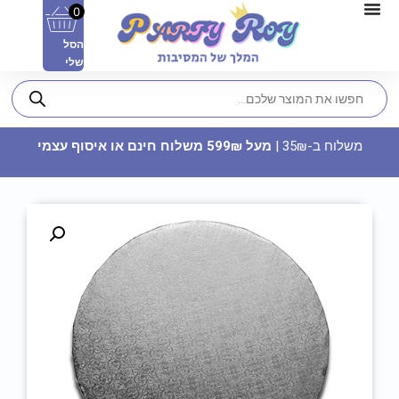
0
הסל
שלי
משלוח ב-35₪ |
מעל 599₪ משלוח חינם או איסוף עצמי
נר יום הולדת מספר 3
4.90
₪
ADD
+