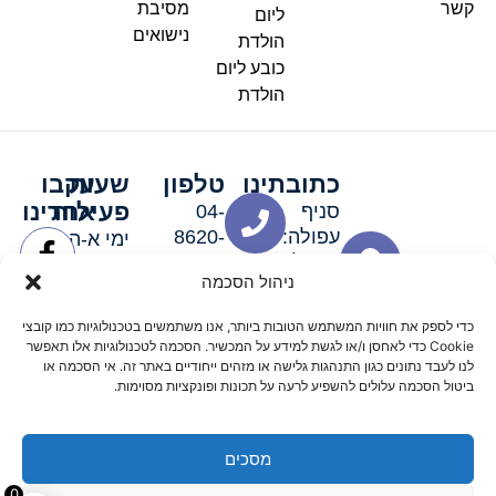
קשר
מסיבת
ליום
נישואים
הולדת
כובע ליום
הולדת
כתובתינו
טלפון
שעות
עקבו
פעילות
אחרינו
סניף
04-
עפולה:
8620-
ימי א-ה:
ירושלים 3
111
9:00-
ניהול הסכמה
סניף מגדל
19:00 |
העמק:
ימי שישי
כדי לספק את חוויות המשתמש הטובות ביותר, אנו משתמשים בטכנולוגיות כמו קובצי
האלה 19
וערבי חג:
Cookie כדי לאחסן ו/או לגשת למידע על המכשיר. הסכמה לטכנולוגיות אלו תאפשר
8:30-
לנו לעבד נתונים כגון התנהגות גלישה או מזהים ייחודיים באתר זה. אי הסכמה או
ביטול הסכמה עלולים להשפיע לרעה על תכונות ופונקציות מסוימות.
15:00
מסכים
© 2026 כל הזכויות שמורות פארטי רוי אביזרים למסיבות
0