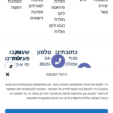
הולדת
למסיבת
יצירת
לאורחים
פיניאטה
רווקות
קשר
מסיבת
ליום
נישואים
הולדת
כובע ליום
הולדת
כתובתינו
טלפון
שעות
עקבו
פעילות
אחרינו
סניף
04-
עפולה:
8620-
ימי א-ה:
ירושלים 3
111
9:00-
ניהול הסכמה
סניף מגדל
19:00 |
העמק:
ימי שישי
כדי לספק את חוויות המשתמש הטובות ביותר, אנו משתמשים בטכנולוגיות כמו קובצי
האלה 19
וערבי חג:
Cookie כדי לאחסן ו/או לגשת למידע על המכשיר. הסכמה לטכנולוגיות אלו תאפשר
8:30-
לנו לעבד נתונים כגון התנהגות גלישה או מזהים ייחודיים באתר זה. אי הסכמה או
ביטול הסכמה עלולים להשפיע לרעה על תכונות ופונקציות מסוימות.
15:00