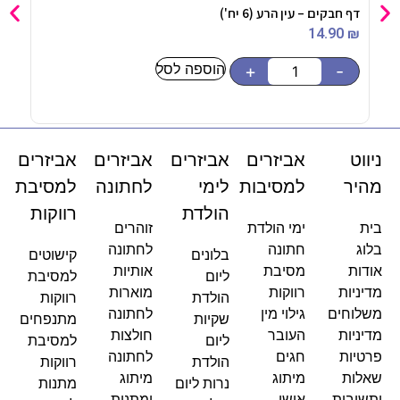
דף חבקים – עין הרע (6 יח')
וילו
90
₪
14.90
₪
הוספה לסל
-
+
-
ניווט
אביזרים
אביזרים
אביזרים
אביזרים
מהיר
למסיבות
לימי
לחתונה
למסיבת
הולדת
רווקות
בית
ימי הולדת
זוהרים
בלוג
חתונה
לחתונה
בלונים
קישוטים
אודות
מסיבת
אותיות
ליום
למסיבת
מדיניות
רווקות
מוארות
הולדת
רווקות
משלוחים
גילוי מין
לחתונה
שקיות
מתנפחים
מדיניות
העובר
חולצות
ליום
למסיבת
פרטיות
חגים
לחתונה
הולדת
רווקות
שאלות
מיתוג
מיתוג
נרות ליום
מתנות
ותשובות
אישי
ומתנות