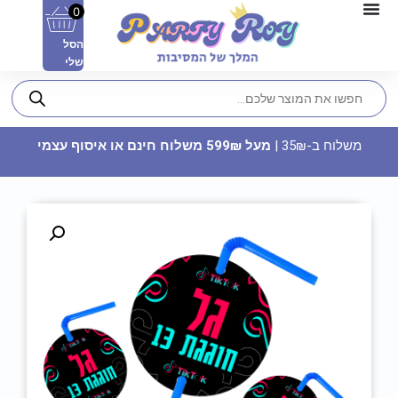
0
הסל
שלי
משלוח ב-35₪ |
מעל 599₪ משלוח חינם או איסוף עצמי
חולצה מודפסת - ‏‏באה הכלה הלך
הפוקר
22.90
₪
ADD
+