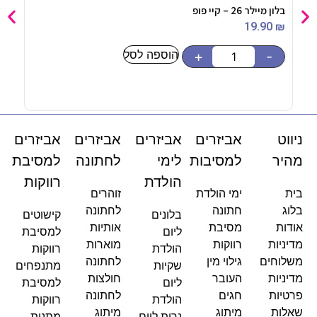
בלון מיילר 26 – קיי פופ
כובע
90
₪
19.90
₪
הוספה לסל
-
+
-
ניווט
אביזרים
אביזרים
אביזרים
אביזרים
מהיר
למסיבות
לימי
לחתונה
למסיבת
הולדת
רווקות
בית
ימי הולדת
זוהרים
בלוג
חתונה
לחתונה
בלונים
קישוטים
אודות
מסיבת
אותיות
ליום
למסיבת
מדיניות
רווקות
מוארות
הולדת
רווקות
משלוחים
גילוי מין
לחתונה
שקיות
מתנפחים
מדיניות
העובר
חולצות
ליום
למסיבת
פרטיות
חגים
לחתונה
הולדת
רווקות
שאלות
מיתוג
מיתוג
נרות ליום
מתנות