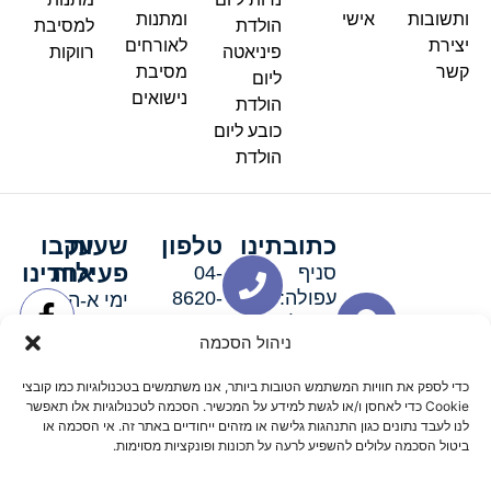
ותשובות
אישי
ומתנות
הולדת
למסיבת
יצירת
לאורחים
פיניאטה
רווקות
קשר
מסיבת
ליום
נישואים
הולדת
כובע ליום
הולדת
כתובתינו
טלפון
שעות
עקבו
פעילות
אחרינו
סניף
04-
עפולה:
8620-
ימי א-ה:
ירושלים 3
111
9:00-
ניהול הסכמה
סניף מגדל
19:00 |
העמק:
ימי שישי
כדי לספק את חוויות המשתמש הטובות ביותר, אנו משתמשים בטכנולוגיות כמו קובצי
האלה 19
וערבי חג:
Cookie כדי לאחסן ו/או לגשת למידע על המכשיר. הסכמה לטכנולוגיות אלו תאפשר
8:30-
לנו לעבד נתונים כגון התנהגות גלישה או מזהים ייחודיים באתר זה. אי הסכמה או
ביטול הסכמה עלולים להשפיע לרעה על תכונות ופונקציות מסוימות.
15:00