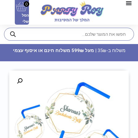
0
הסל
שלי
משלוח ב-35₪ |
מעל 599₪ משלוח חינם או איסוף עצמי
קופת חיסכון מתכת - מכבי חיפה
14.90
₪
ADD
+