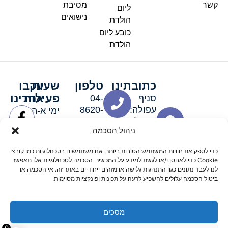
קשר
מסיבת
ליום
נישואים
הולדת
כובע ליום
הולדת
כתובתינו
טלפון
שעות
עקבו
פעילות
אחרינו
סניף
04-
עפולה:
8620-
ימי א-ה:
ירושלים 3
111
9:00-
ניהול הסכמה
סניף מגדל
19:00 |
העמק:
ימי שישי
כדי לספק את חוויות המשתמש הטובות ביותר, אנו משתמשים בטכנולוגיות כמו קובצי
האלה 19
וערבי חג:
Cookie כדי לאחסן ו/או לגשת למידע על המכשיר. הסכמה לטכנולוגיות אלו תאפשר
8:30-
לנו לעבד נתונים כגון התנהגות גלישה או מזהים ייחודיים באתר זה. אי הסכמה או
ביטול הסכמה עלולים להשפיע לרעה על תכונות ופונקציות מסוימות.
15:00
מסכים
© 2026 כל הזכויות שמורות פארטי רוי אביזרים למסיבות