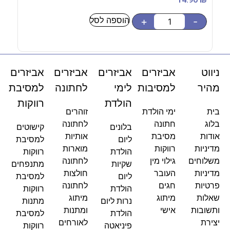
הוספה לסל
-
+
-
ניווט
אביזרים
אביזרים
אביזרים
אביזרים
מהיר
למסיבות
לימי
לחתונה
למסיבת
הולדת
רווקות
בית
ימי הולדת
זוהרים
בלוג
חתונה
לחתונה
בלונים
קישוטים
אודות
מסיבת
אותיות
ליום
למסיבת
מדיניות
רווקות
מוארות
הולדת
רווקות
משלוחים
גילוי מין
לחתונה
שקיות
מתנפחים
מדיניות
העובר
חולצות
ליום
למסיבת
פרטיות
חגים
לחתונה
הולדת
רווקות
שאלות
מיתוג
מיתוג
נרות ליום
מתנות
ותשובות
אישי
ומתנות
הולדת
למסיבת
יצירת
לאורחים
פיניאטה
רווקות