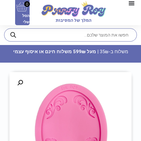
0
הסל
שלי
משלוח ב-35₪ |
מעל 599₪ משלוח חינם או איסוף עצמי
פיניאטה - אריה
79.90
₪
ADD
+