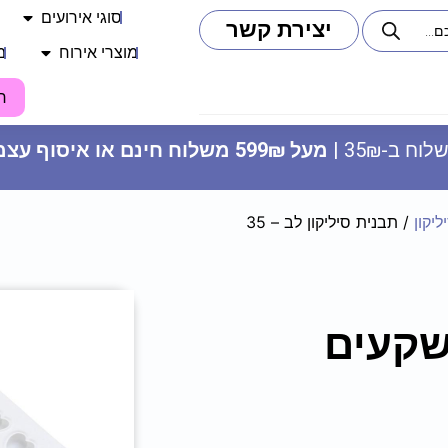
סוגי אירועים
יצירת קשר
מוצרי אירוח
מ
ח
וח ב-35₪ |
מעל 599₪ משלוח חינם או איסוף עצמי
ליקון
/ תבנית סיליקון לב – 35
בלון מיילר 26 - הלו קיטי
24.90
₪
ADD
+