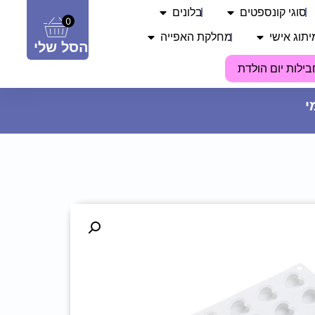
סוגי קונספטים
בלונים
0
יתוג אישי
מחלקת האפייה
הסל שלי
בילות יום הולדת
מעמד 3 קומות לעוגות וקינוחים -
כלי תחבורה
19.90
₪
ADD
+