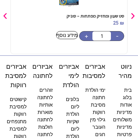
סט שעון ומחזיק מפתחות – סוניק
חביל
90
₪
25
₪
מידע נוסף
-
+
-
ניווט
אביזרים
אביזרים
אביזרים
אביזרים
מהיר
למסיבות
לימי
לחתונה
למסיבת
הולדת
רווקות
בית
ימי הולדת
זוהרים
בלוג
חתונה
לחתונה
בלונים
קישוטים
אודות
מסיבת
אותיות
ליום
למסיבת
מדיניות
רווקות
מוארות
הולדת
רווקות
משלוחים
גילוי מין
לחתונה
שקיות
מתנפחים
מדיניות
העובר
חולצות
ליום
למסיבת
פרטיות
חגים
לחתונה
הולדת
רווקות