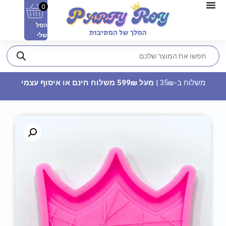
0
הסל
שלי
משלוח ב-35₪ |
מעל 599₪ משלוח חינם או איסוף עצמי
סוכריות לקישוט לבבות - לבן
10
₪
ADD
+