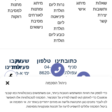
שאלות
מיתוג
מיתוג
נרות ליום
מתנות
ותשובות
אישי
ומתנות
הולדת
למסיבת
יצירת
לאורחים
פיניאטה
רווקות
קשר
מסיבת
ליום
נישואים
הולדת
כובע ליום
הולדת
כתובתינו
טלפון
שעות
עקבו
פעילות
אחרינו
סניף
04-
עפולה:
8620-
ימי א-ה:
ירושלים 3
111
9:00-
ניהול הסכמה
סניף מגדל
19:00 |
העמק:
ימי שישי
כדי לספק את חוויות המשתמש הטובות ביותר, אנו משתמשים בטכנולוגיות כמו קובצי
האלה 19
וערבי חג:
Cookie כדי לאחסן ו/או לגשת למידע על המכשיר. הסכמה לטכנולוגיות אלו תאפשר
8:30-
לנו לעבד נתונים כגון התנהגות גלישה או מזהים ייחודיים באתר זה. אי הסכמה או
ביטול הסכמה עלולים להשפיע לרעה על תכונות ופונקציות מסוימות.
15:00