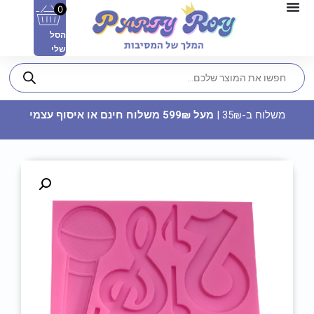
0
הסל
שלי
משלוח ב-35₪ |
מעל 599₪ משלוח חינם או איסוף עצמי
קערות פלסטיק וינטג' - שחור
15.90
₪
ADD
+