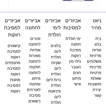
ניווט
אביזרים
אביזרים
אביזרים
אביזרים
מהיר
למסיבות
לימי
לחתונה
למסיבת
הולדת
רווקות
בית
ימי הולדת
זוהרים
בלוג
חתונה
לחתונה
בלונים
קישוטים
אודות
מסיבת
אותיות
ליום
למסיבת
מדיניות
רווקות
מוארות
הולדת
רווקות
משלוחים
גילוי מין
לחתונה
שקיות
מתנפחים
מדיניות
העובר
חולצות
ליום
למסיבת
פרטיות
חגים
לחתונה
הולדת
רווקות
שאלות
מיתוג
מיתוג
נרות ליום
מתנות
ותשובות
אישי
ומתנות
הולדת
למסיבת
יצירת
לאורחים
פיניאטה
רווקות
קשר
מסיבת
ליום
נישואים
הולדת