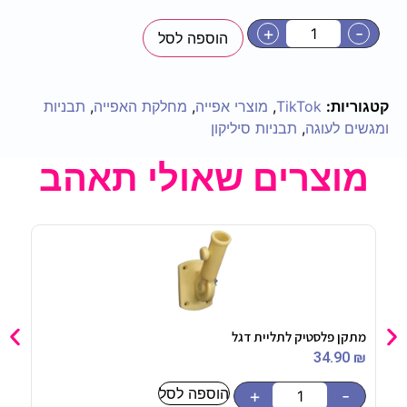
+
-
הוספה לסל
קטגוריות:
TikTok
,
מוצרי אפייה
,
מחלקת האפייה
,
תבניות
ומגשים לעוגה
,
תבניות סיליקון
מוצרים שאולי תאהב
מתקן פלסטיק לתליית דגל
בועות סב
90
₪
34.90
₪
הוספה לסל
-
+
-