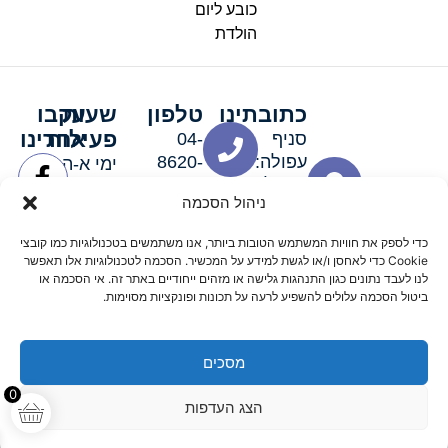
כובע ליום
הולדת
כתובתינו
טלפון
שעות
עקבו
פעילות
אחרינו
סניף
04-
עפולה:
8620-
ימי א-ה:
ירושלים 3
111
9:00-
ניהול הסכמה
סניף מגדל
19:00 |
העמק:
ימי שישי
כדי לספק את חוויות המשתמש הטובות ביותר, אנו משתמשים בטכנולוגיות כמו קובצי
האלה 19
וערבי חג:
Cookie כדי לאחסן ו/או לגשת למידע על המכשיר. הסכמה לטכנולוגיות אלו תאפשר
8:30-
לנו לעבד נתונים כגון התנהגות גלישה או מזהים ייחודיים באתר זה. אי הסכמה או
ביטול הסכמה עלולים להשפיע לרעה על תכונות ופונקציות מסוימות.
15:00
מסכים
© 2026 כל הזכויות שמורות פארטי רוי אביזרים למסיבות
0
הצג העדפות
מדיניות החזרים
נגישות
תקנון אתר
שלום דיגיטל קידום אורגני מקצועי