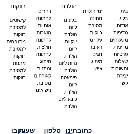
הולדת
רווקות
בית
ימי הולדת
זוהרים
בלוג
חתונה
לחתונה
בלונים
קישוטים
אודות
מסיבת
אותיות
ליום
למסיבת
מדיניות
רווקות
מוארות
הולדת
רווקות
משלוחים
גילוי מין
לחתונה
שקיות
מתנפחים
מדיניות
העובר
חולצות
ליום
למסיבת
פרטיות
חגים
לחתונה
הולדת
רווקות
שאלות
מיתוג
מיתוג
נרות ליום
מתנות
ותשובות
אישי
ומתנות
הולדת
למסיבת
יצירת
לאורחים
פיניאטה
רווקות
קשר
מסיבת
ליום
נישואים
הולדת
כובע ליום
הולדת
כתובתינו
טלפון
שעות
עקבו