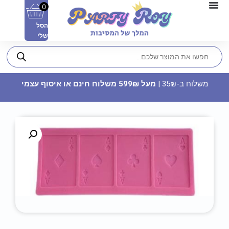
0
הסל
שלי
משלוח ב-35₪ |
מעל 599₪ משלוח חינם או איסוף עצמי
חולצה מודפסת - The Bride
22.90
₪
ADD
+