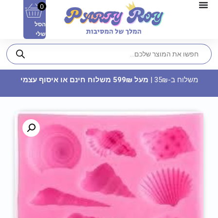
0
הסל
שלי
משלוח ב-35₪ |
מעל 599₪ משלוח חינם או איסוף עצמי
שרשרת דגל ישראל מלבן - 5 מטר
14.90
₪
ADD
+