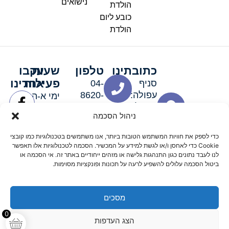
נישואים
הולדת
כובע ליום
הולדת
כתובתינו
טלפון
שעות
עקבו
פעילות
אחרינו
סניף
04-
עפולה:
8620-
ימי א-ה:
ירושלים 3
111
9:00-
ניהול הסכמה
סניף מגדל
19:00 |
העמק:
ימי שישי
כדי לספק את חוויות המשתמש הטובות ביותר, אנו משתמשים בטכנולוגיות כמו קובצי
האלה 19
וערבי חג:
Cookie כדי לאחסן ו/או לגשת למידע על המכשיר. הסכמה לטכנולוגיות אלו תאפשר
8:30-
לנו לעבד נתונים כגון התנהגות גלישה או מזהים ייחודיים באתר זה. אי הסכמה או
ביטול הסכמה עלולים להשפיע לרעה על תכונות ופונקציות מסוימות.
15:00
מסכים
© 2026 כל הזכויות שמורות פארטי רוי אביזרים למסיבות
0
הצג העדפות
מדיניות החזרים
נגישות
תקנון אתר
שלום דיגיטל קידום אורגני מקצועי