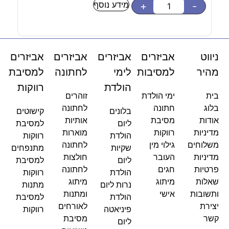
מידע נוסף
-
+
-
ניווט
אביזרים
אביזרים
אביזרים
אביזרים
מהיר
למסיבות
לימי
לחתונה
למסיבת
הולדת
רווקות
בית
ימי הולדת
זוהרים
בלוג
חתונה
לחתונה
בלונים
קישוטים
אודות
מסיבת
אותיות
ליום
למסיבת
מדיניות
רווקות
מוארות
הולדת
רווקות
משלוחים
גילוי מין
לחתונה
שקיות
מתנפחים
מדיניות
העובר
חולצות
ליום
למסיבת
פרטיות
חגים
לחתונה
הולדת
רווקות
שאלות
מיתוג
מיתוג
נרות ליום
מתנות
ותשובות
אישי
ומתנות
הולדת
למסיבת
יצירת
לאורחים
פיניאטה
רווקות
קשר
מסיבת
ליום