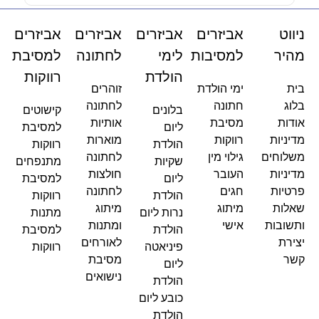
ניווט
אביזרים
אביזרים
אביזרים
אביזרים
מהיר
למסיבות
לימי
לחתונה
למסיבת
הולדת
רווקות
בית
ימי הולדת
זוהרים
בלוג
חתונה
לחתונה
בלונים
קישוטים
אודות
מסיבת
אותיות
ליום
למסיבת
מדיניות
רווקות
מוארות
הולדת
רווקות
משלוחים
גילוי מין
לחתונה
שקיות
מתנפחים
מדיניות
העובר
חולצות
ליום
למסיבת
פרטיות
חגים
לחתונה
הולדת
רווקות
שאלות
מיתוג
מיתוג
נרות ליום
מתנות
ותשובות
אישי
ומתנות
הולדת
למסיבת
יצירת
לאורחים
פיניאטה
רווקות
קשר
מסיבת
ליום
נישואים
הולדת
כובע ליום
הולדת