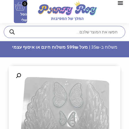
0
הסל
שלי
משלוח ב-35₪ |
מעל 599₪ משלוח חינם או איסוף עצמי
שקית 10 בלונים פסטל - מנטה
8.90
₪
ADD
+