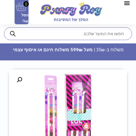
0
הסל
שלי
משלוח ב-35₪ |
מעל 599₪ משלוח חינם או איסוף עצמי
סוכריות לקישוט עיגולים - צהובים
10
₪
ADD
+