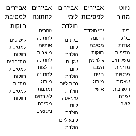
ניווט
אביזרים
אביזרים
אביזרים
אביזרים
מהיר
למסיבות
לימי
לחתונה
למסיבת
הולדת
רווקות
בית
ימי הולדת
זוהרים
בלוג
חתונה
לחתונה
בלונים
קישוטים
אודות
מסיבת
אותיות
ליום
למסיבת
מדיניות
רווקות
מוארות
הולדת
רווקות
משלוחים
גילוי מין
לחתונה
שקיות
מתנפחים
מדיניות
העובר
חולצות
ליום
למסיבת
פרטיות
חגים
לחתונה
הולדת
רווקות
שאלות
מיתוג
מיתוג
נרות ליום
מתנות
ותשובות
אישי
ומתנות
הולדת
למסיבת
יצירת
לאורחים
פיניאטה
רווקות
קשר
מסיבת
ליום
נישואים
הולדת
כובע ליום
הולדת