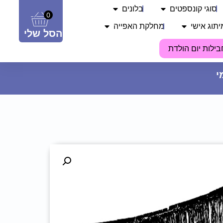
סוגי קונספטים
בלונים
0
יתוג אישי
מחלקת האפייה
הסל שלי
בילות יום הולדת
כוסות נייר - גיים און
10.90
₪
ADD
+