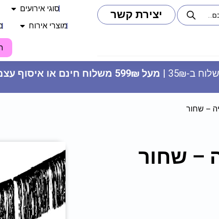
סוגי אירועים
יצירת קשר
מוצרי אירוח
מ
ח
וח ב-35₪ |
מעל 599₪ משלוח חינם או איסוף עצמי
ה – שחור
 – שחור
מדבקות עגולות - ‏‏‏‏‏‏נסיכות (12 יח')
15
₪
ADD
+