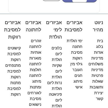
ניווט
אביזרים
אביזרים
אביזרים
אביזרים
מהיר
למסיבות
לימי
לחתונה
למסיבת
הולדת
רווקות
בית
ימי הולדת
זוהרים
בלוג
חתונה
לחתונה
בלונים
קישוטים
אודות
מסיבת
אותיות
ליום
למסיבת
מדיניות
רווקות
מוארות
הולדת
רווקות
משלוחים
גילוי מין
לחתונה
שקיות
מתנפחים
מדיניות
העובר
חולצות
ליום
למסיבת
פרטיות
חגים
לחתונה
הולדת
רווקות
שאלות
מיתוג
מיתוג
נרות ליום
מתנות
ותשובות
אישי
ומתנות
הולדת
למסיבת
יצירת
לאורחים
פיניאטה
רווקות
קשר
מסיבת
ליום
נישואים
הולדת