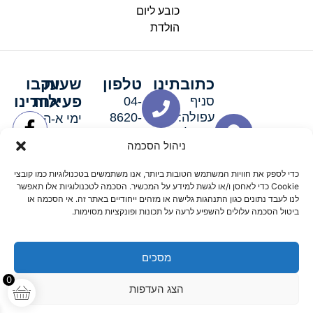
כובע ליום
הולדת
כתובתינו
טלפון
שעות
עקבו
פעילות
אחרינו
סניף
04-
עפולה:
8620-
ימי א-ה:
ירושלים 3
111
9:00-
ניהול הסכמה
סניף מגדל
19:00 |
העמק:
ימי שישי
כדי לספק את חוויות המשתמש הטובות ביותר, אנו משתמשים בטכנולוגיות כמו קובצי
האלה 19
וערבי חג:
Cookie כדי לאחסן ו/או לגשת למידע על המכשיר. הסכמה לטכנולוגיות אלו תאפשר
8:30-
לנו לעבד נתונים כגון התנהגות גלישה או מזהים ייחודיים באתר זה. אי הסכמה או
ביטול הסכמה עלולים להשפיע לרעה על תכונות ופונקציות מסוימות.
15:00
מסכים
© 2026 כל הזכויות שמורות פארטי רוי אביזרים למסיבות
0
הצג העדפות
מדיניות החזרים
נגישות
תקנון אתר
שלום דיגיטל קידום אורגני מקצועי