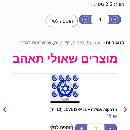
אורך: 2.5 מטר.
+
-
הוספה לסל
קטגוריות:
Special
,
כלבים
,
קישוטים
,
שרשראות דגלים
מוצרים שאולי תאהב
מדבקות עגולות – ‏‏‏‏LOVE ISRAEL (12 יח')
סט כלי אוכל
90
₪
15
₪
הוספה לסל
-
+
-