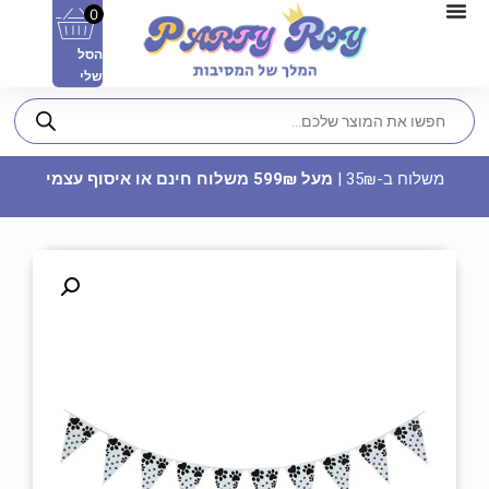
0
הסל
שלי
משלוח ב-35₪ |
מעל 599₪ משלוח חינם או איסוף עצמי
בלון מיילר 36 - כדור כסף עגול
25
₪
ADD
+