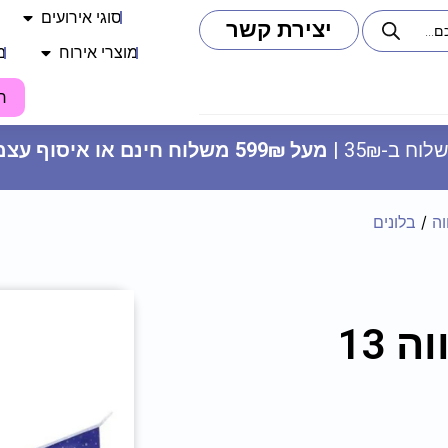
סוגי אירועים
יצירת קשר
מוצרי אירוח
מ
ח
וח ב-35₪ |
מעל 599₪ משלוח חינם או איסוף עצמי
וה
/
בלונים
 13
בלון מיילר 34 כסף - מספר 0
14.90
₪
ADD
+