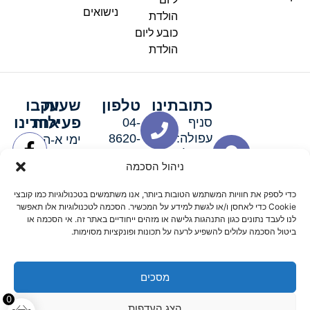
נישואים
הולדת
כובע ליום
הולדת
כתובתינו
טלפון
שעות
עקבו
פעילות
אחרינו
סניף
04-
עפולה:
8620-
ימי א-ה:
ירושלים 3
111
9:00-
ניהול הסכמה
סניף מגדל
19:00 |
העמק:
ימי שישי
כדי לספק את חוויות המשתמש הטובות ביותר, אנו משתמשים בטכנולוגיות כמו קובצי
האלה 19
וערבי חג:
Cookie כדי לאחסן ו/או לגשת למידע על המכשיר. הסכמה לטכנולוגיות אלו תאפשר
8:30-
לנו לעבד נתונים כגון התנהגות גלישה או מזהים ייחודיים באתר זה. אי הסכמה או
ביטול הסכמה עלולים להשפיע לרעה על תכונות ופונקציות מסוימות.
15:00
מסכים
© 2026 כל הזכויות שמורות פארטי רוי אביזרים למסיבות
0
הצג העדפות