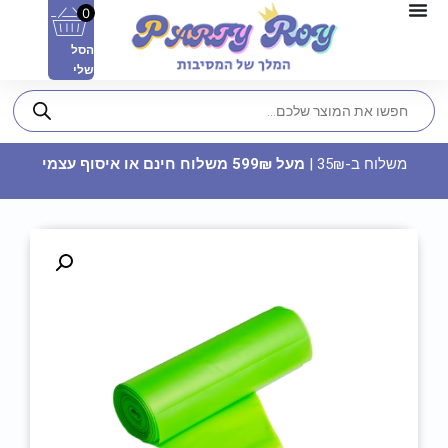
0
הסל
שלי
משלוח ב-35₪ |
מעל 599₪ משלוח חינם או איסוף עצמי
כובע מודפס - BRIDE TO BE
17.90
₪
ADD
+