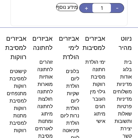
מידע נוסף
-
+
-
ניווט
אביזרים
אביזרים
אביזרים
אביזרים
מהיר
למסיבות
לימי
לחתונה
למסיבת
הולדת
רווקות
בית
ימי הולדת
זוהרים
בלוג
חתונה
לחתונה
בלונים
קישוטים
אודות
מסיבת
אותיות
ליום
למסיבת
מדיניות
רווקות
מוארות
הולדת
רווקות
משלוחים
גילוי מין
לחתונה
שקיות
מתנפחים
מדיניות
העובר
חולצות
ליום
למסיבת
פרטיות
חגים
לחתונה
הולדת
רווקות
שאלות
מיתוג
מיתוג
נרות ליום
מתנות
ותשובות
אישי
ומתנות
הולדת
למסיבת
יצירת
לאורחים
פיניאטה
רווקות
קשר
מסיבת
ליום