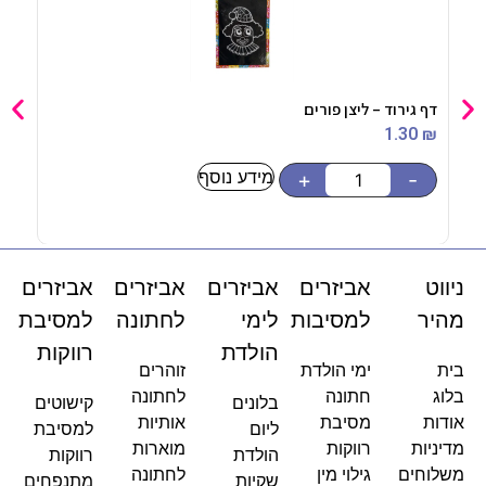
דף גירוד – ליצן פורים
כוסות
90
₪
1.30
₪
מידע נוסף
-
+
-
ניווט
אביזרים
אביזרים
אביזרים
אביזרים
מהיר
למסיבות
לימי
לחתונה
למסיבת
הולדת
רווקות
בית
ימי הולדת
זוהרים
בלוג
חתונה
לחתונה
בלונים
קישוטים
אודות
מסיבת
אותיות
ליום
למסיבת
מדיניות
רווקות
מוארות
הולדת
רווקות
משלוחים
גילוי מין
לחתונה
שקיות
מתנפחים