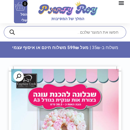
0
הסל
שלי
משלוח ב-35₪ |
מעל 599₪ משלוח חינם או איסוף עצמי
גרביון גוף רשת
34.90
₪
ADD
+