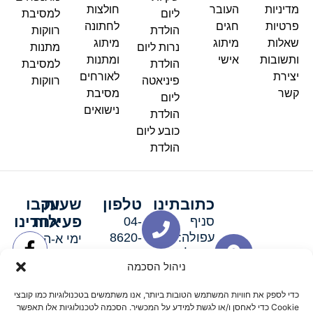
מדיניות
העובר
חולצות
ליום
למסיבת
פרטיות
חגים
לחתונה
הולדת
רווקות
שאלות
מיתוג
מיתוג
נרות ליום
מתנות
ותשובות
אישי
ומתנות
הולדת
למסיבת
יצירת
לאורחים
פיניאטה
רווקות
קשר
מסיבת
ליום
נישואים
הולדת
כובע ליום
הולדת
כתובתינו
טלפון
שעות
עקבו
פעילות
אחרינו
סניף
04-
עפולה:
8620-
ימי א-ה:
ירושלים 3
111
9:00-
ניהול הסכמה
סניף מגדל
19:00 |
העמק:
ימי שישי
כדי לספק את חוויות המשתמש הטובות ביותר, אנו משתמשים בטכנולוגיות כמו קובצי
האלה 19
וערבי חג:
Cookie כדי לאחסן ו/או לגשת למידע על המכשיר. הסכמה לטכנולוגיות אלו תאפשר