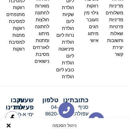
ליום
למסיבת
מדיניות
רווקות
מוארות
הולדת
רווקות
משלוחים
גילוי מין
לחתונה
שקיות
מתנפחים
מדיניות
העובר
חולצות
ליום
למסיבת
פרטיות
חגים
לחתונה
הולדת
רווקות
שאלות
מיתוג
מיתוג
נרות ליום
מתנות
ותשובות
אישי
ומתנות
הולדת
למסיבת
יצירת
לאורחים
פיניאטה
רווקות
קשר
מסיבת
ליום
נישואים
הולדת
כובע ליום
הולדת
כתובתינו
טלפון
שעות
עקבו
פעילות
אחרינו
סניף
04-
עפולה:
8620-
ימי א-ה:
ירושלים 3
111
9:00-
ניהול הסכמה
סניף מגדל
19:00 |