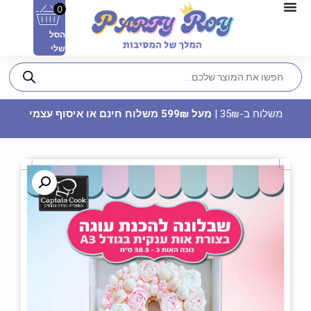
0
הסל
שלי
משלוח ב-35₪ |
מעל 599₪ משלוח חינם או איסוף עצמי
כוס מתכת - בית"ר ירושלים
55
₪
ADD
+