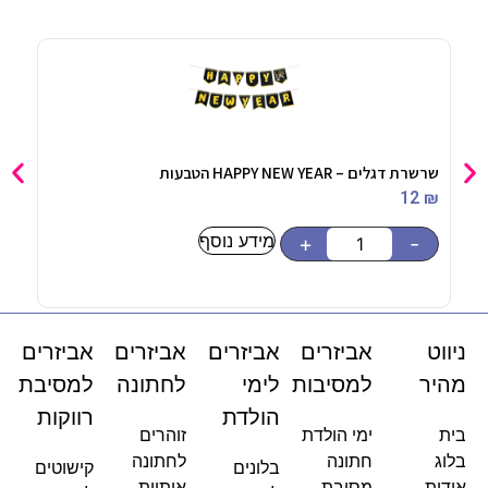
שרשרת דגלים – HAPPY NEW YEAR הטבעות
כפות
90
₪
12
₪
מידע נוסף
-
+
-
ניווט
אביזרים
אביזרים
אביזרים
אביזרים
מהיר
למסיבות
לימי
לחתונה
למסיבת
הולדת
רווקות
בית
ימי הולדת
זוהרים
בלוג
חתונה
לחתונה
בלונים
קישוטים
אודות
מסיבת
אותיות