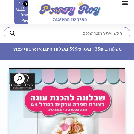
0
הסל
שלי
משלוח ב-35₪ |
מעל 599₪ משלוח חינם או איסוף עצמי
שרשרת אורות לתלייה - כדורגל
29.90
₪
ADD
+