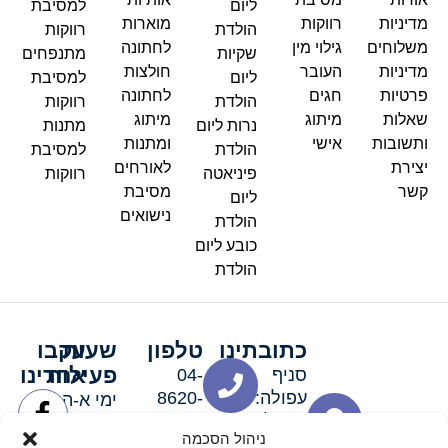
ליום
למסיבת
מדיניות
רווקות
מוארות
הולדת
רווקות
משלוחים
גילוי מין
לחתונה
שקיות
מתנפחים
מדיניות
העובר
חולצות
ליום
למסיבת
פרטיות
חגים
לחתונה
הולדת
רווקות
שאלות
מיתוג
מיתוג
נרות ליום
מתנות
ותשובות
אישי
ומתנות
הולדת
למסיבת
יצירת
לאורחים
פיניאטה
רווקות
קשר
מסיבת
ליום
נישואים
הולדת
כובע ליום
הולדת
כתובתינו
טלפון
שעות
עקבו
פעילות
אחרינו
סניף
04-
עפולה:
8620-
ימי א-ה:
ירושלים 3
111
9:00-
ניהול הסכמה
סניף מגדל
19:00 |