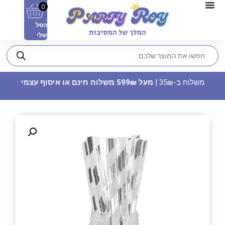
0
הסל
שלי
משלוח ב-35₪ |
מעל 599₪ משלוח חינם או איסוף עצמי
מדבקות לבועות סבון - ‏‏‏‏‏‏תינוק גיל
שנה (8 יח')
15
₪
ADD
+