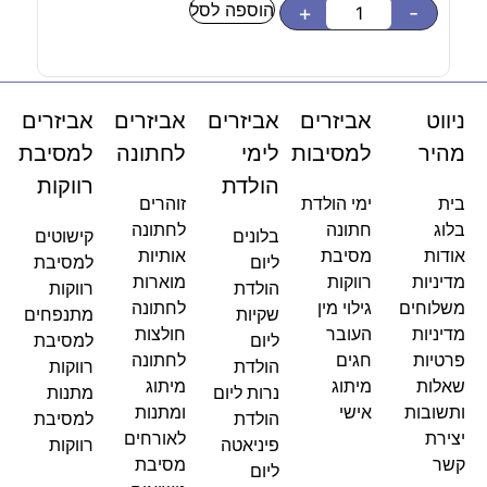
הוספה לסל
-
+
-
ניווט
אביזרים
אביזרים
אביזרים
אביזרים
מהיר
למסיבות
לימי
לחתונה
למסיבת
הולדת
רווקות
בית
ימי הולדת
זוהרים
בלוג
חתונה
לחתונה
בלונים
קישוטים
אודות
מסיבת
אותיות
ליום
למסיבת
מדיניות
רווקות
מוארות
הולדת
רווקות
משלוחים
גילוי מין
לחתונה
שקיות
מתנפחים
מדיניות
העובר
חולצות
ליום
למסיבת
פרטיות
חגים
לחתונה
הולדת
רווקות
שאלות
מיתוג
מיתוג
נרות ליום
מתנות
ותשובות
אישי
ומתנות
הולדת
למסיבת
יצירת
לאורחים
פיניאטה
רווקות
קשר
מסיבת
ליום