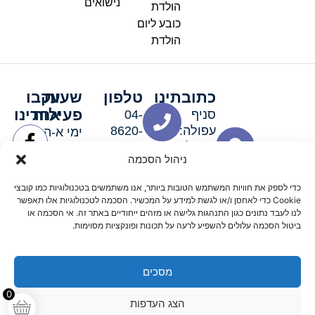
נישואים
הולדת
כובע ליום
הולדת
כתובתינו
טלפון
שעות
עקבו
פעילות
אחרינו
סניף
04-
עפולה:
8620-
ימי א-ה:
ירושלים 3
111
9:00-
ניהול הסכמה
סניף מגדל
19:00 |
העמק:
ימי שישי
כדי לספק את חוויות המשתמש הטובות ביותר, אנו משתמשים בטכנולוגיות כמו קובצי
האלה 19
וערבי חג:
Cookie כדי לאחסן ו/או לגשת למידע על המכשיר. הסכמה לטכנולוגיות אלו תאפשר
8:30-
לנו לעבד נתונים כגון התנהגות גלישה או מזהים ייחודיים באתר זה. אי הסכמה או
ביטול הסכמה עלולים להשפיע לרעה על תכונות ופונקציות מסוימות.
15:00
מסכים
© 2026 כל הזכויות שמורות פארטי רוי אביזרים למסיבות
0
הצג העדפות
מדיניות החזרים
נגישות
תקנון אתר
שלום דיגיטל קידום אורגני מקצועי