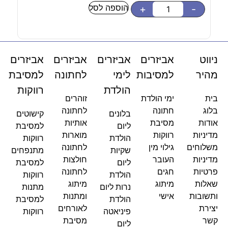
הוספה לסל
-
+
-
ניווט
אביזרים
אביזרים
אביזרים
אביזרים
מהיר
למסיבות
לימי
לחתונה
למסיבת
הולדת
רווקות
בית
ימי הולדת
זוהרים
בלוג
חתונה
לחתונה
בלונים
קישוטים
אודות
מסיבת
אותיות
ליום
למסיבת
מדיניות
רווקות
מוארות
הולדת
רווקות
משלוחים
גילוי מין
לחתונה
שקיות
מתנפחים
מדיניות
העובר
חולצות
ליום
למסיבת
פרטיות
חגים
לחתונה
הולדת
רווקות
שאלות
מיתוג
מיתוג
נרות ליום
מתנות
ותשובות
אישי
ומתנות
הולדת
למסיבת
יצירת
לאורחים
פיניאטה
רווקות
קשר
מסיבת
ליום