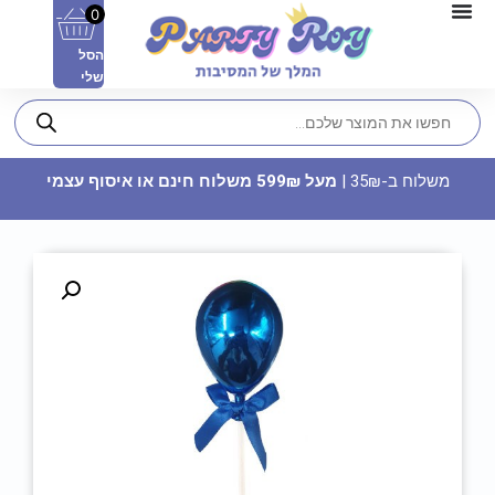
0
הסל
שלי
משלוח ב-35₪ |
מעל 599₪ משלוח חינם או איסוף עצמי
מערבל קמח ידני
23.90
₪
ADD
+