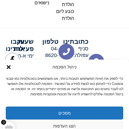
נישואים
הולדת
כובע ליום
הולדת
כתובתינו
טלפון
שעות
עקבו
פעילות
אחרינו
סניף
04-
עפולה:
8620-
ימי א-ה:
ירושלים 3
111
9:00-
ניהול הסכמה
סניף מגדל
19:00 |
העמק:
ימי שישי
כדי לספק את חוויות המשתמש הטובות ביותר, אנו משתמשים בטכנולוגיות כמו קובצי
האלה 19
וערבי חג:
Cookie כדי לאחסן ו/או לגשת למידע על המכשיר. הסכמה לטכנולוגיות אלו תאפשר
8:30-
לנו לעבד נתונים כגון התנהגות גלישה או מזהים ייחודיים באתר זה. אי הסכמה או
ביטול הסכמה עלולים להשפיע לרעה על תכונות ופונקציות מסוימות.
15:00
מסכים
© 2026 כל הזכויות שמורות פארטי רוי אביזרים למסיבות
0
הצג העדפות
מדיניות החזרים
נגישות
תקנון אתר
שלום דיגיטל קידום אורגני מקצועי