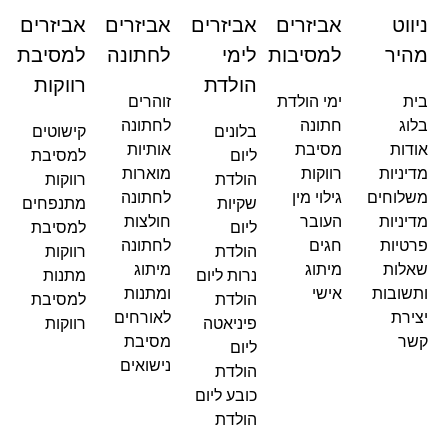
ניווט
אביזרים
אביזרים
אביזרים
אביזרים
מהיר
למסיבות
לימי
לחתונה
למסיבת
הולדת
רווקות
בית
ימי הולדת
זוהרים
בלוג
חתונה
לחתונה
בלונים
קישוטים
אודות
מסיבת
אותיות
ליום
למסיבת
מדיניות
רווקות
מוארות
הולדת
רווקות
משלוחים
גילוי מין
לחתונה
שקיות
מתנפחים
מדיניות
העובר
חולצות
ליום
למסיבת
פרטיות
חגים
לחתונה
הולדת
רווקות
שאלות
מיתוג
מיתוג
נרות ליום
מתנות
ותשובות
אישי
ומתנות
הולדת
למסיבת
יצירת
לאורחים
פיניאטה
רווקות
קשר
מסיבת
ליום
נישואים
הולדת
כובע ליום
הולדת