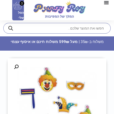
0
הסל
שלי
משלוח ב-35₪ |
מעל 599₪ משלוח חינם או איסוף עצמי
צבע מאכל לשוקולד - שחור
27.90
₪
ADD
+