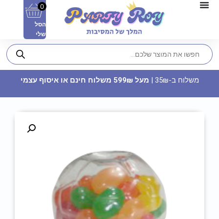
0
הסל
שלי
משלוח ב-35₪ |
מעל 599₪ משלוח חינם או איסוף עצמי
תבנית סיליקון לב - 15 שקעים
41.90
₪
ADD
+