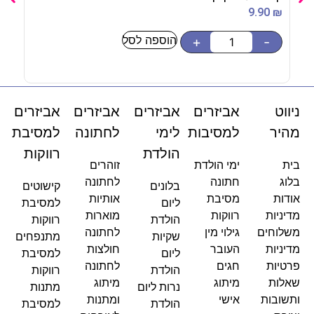
90
₪
9.90
₪
הוספה לסל
-
+
-
ניווט
אביזרים
אביזרים
אביזרים
אביזרים
מהיר
למסיבות
לימי
לחתונה
למסיבת
הולדת
רווקות
בית
ימי הולדת
זוהרים
בלוג
חתונה
לחתונה
בלונים
קישוטים
אודות
מסיבת
אותיות
ליום
למסיבת
מדיניות
רווקות
מוארות
הולדת
רווקות
משלוחים
גילוי מין
לחתונה
שקיות
מתנפחים
מדיניות
העובר
חולצות
ליום
למסיבת
פרטיות
חגים
לחתונה
הולדת
רווקות
שאלות
מיתוג
מיתוג
נרות ליום
מתנות
ותשובות
אישי
ומתנות
הולדת
למסיבת