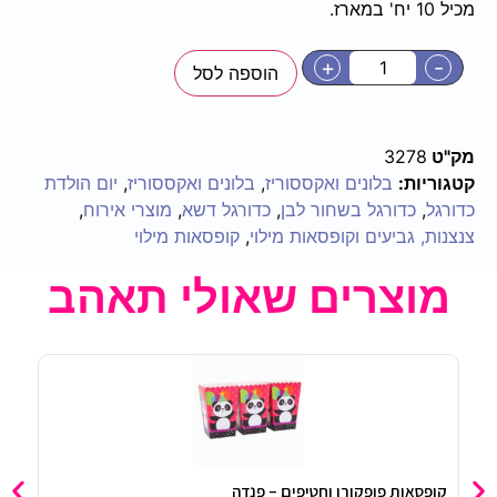
מכיל 10 יח' במארז.
+
-
הוספה לסל
מק"ט
3278
קטגוריות:
בלונים ואקססוריז
,
בלונים ואקססוריז
,
יום הולדת
כדורגל
,
כדורגל בשחור לבן
,
כדורגל דשא
,
מוצרי אירוח
,
צנצנות, גביעים וקופסאות מילוי
,
קופסאות מילוי
מוצרים שאולי תאהב
קופסאות פופקורן וחטיפים – פנדה
נשפנ