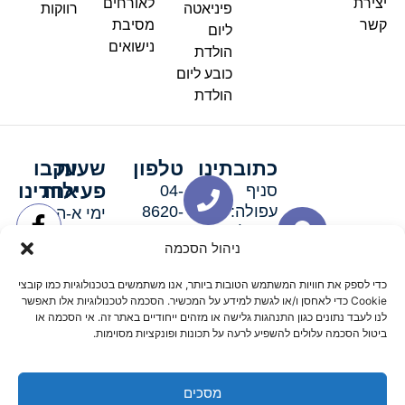
יצירת
לאורחים
פיניאטה
רווקות
קשר
מסיבת
ליום
נישואים
הולדת
כובע ליום
הולדת
כתובתינו
טלפון
שעות
עקבו
פעילות
אחרינו
סניף
04-
עפולה:
8620-
ימי א-ה:
ירושלים 3
111
9:00-
ניהול הסכמה
סניף מגדל
19:00 |
העמק:
ימי שישי
כדי לספק את חוויות המשתמש הטובות ביותר, אנו משתמשים בטכנולוגיות כמו קובצי
האלה 19
וערבי חג:
Cookie כדי לאחסן ו/או לגשת למידע על המכשיר. הסכמה לטכנולוגיות אלו תאפשר
8:30-
לנו לעבד נתונים כגון התנהגות גלישה או מזהים ייחודיים באתר זה. אי הסכמה או
ביטול הסכמה עלולים להשפיע לרעה על תכונות ופונקציות מסוימות.
15:00
מסכים