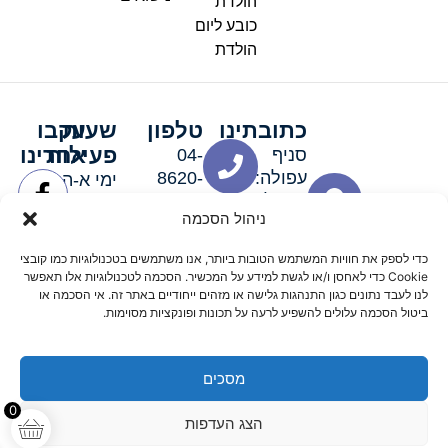
הולדת
כובע ליום
הולדת
כתובתינו
טלפון
שעות
עקבו
פעילות
אחרינו
סניף
04-
עפולה:
8620-
ימי א-ה:
ירושלים 3
111
9:00-
ניהול הסכמה
סניף מגדל
19:00 |
העמק:
ימי שישי
כדי לספק את חוויות המשתמש הטובות ביותר, אנו משתמשים בטכנולוגיות כמו קובצי
האלה 19
וערבי חג:
Cookie כדי לאחסן ו/או לגשת למידע על המכשיר. הסכמה לטכנולוגיות אלו תאפשר
8:30-
לנו לעבד נתונים כגון התנהגות גלישה או מזהים ייחודיים באתר זה. אי הסכמה או
ביטול הסכמה עלולים להשפיע לרעה על תכונות ופונקציות מסוימות.
15:00
מסכים
© 2026 כל הזכויות שמורות פארטי רוי אביזרים למסיבות
0
הצג העדפות
מדיניות החזרים
נגישות
תקנון אתר
שלום דיגיטל קידום אורגני מקצועי