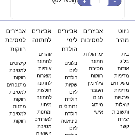
הוספה לסל
-
+
-
ניווט
אביזרים
אביזרים
אביזרים
אביזרים
מהיר
למסיבות
לימי
לחתונה
למסיבת
הולדת
רווקות
בית
ימי הולדת
זוהרים
בלוג
חתונה
לחתונה
בלונים
קישוטים
אודות
מסיבת
אותיות
ליום
למסיבת
מדיניות
רווקות
מוארות
הולדת
רווקות
משלוחים
גילוי מין
לחתונה
שקיות
מתנפחים
מדיניות
העובר
חולצות
ליום
למסיבת
פרטיות
חגים
לחתונה
הולדת
רווקות
שאלות
מיתוג
מיתוג
נרות ליום
מתנות
ותשובות
אישי
ומתנות
הולדת
למסיבת
יצירת
לאורחים
פיניאטה
רווקות
קשר
מסיבת
ליום
נישואים