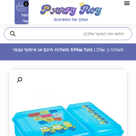
0
הסל
שלי
משלוח ב-35₪ |
מעל 599₪ משלוח חינם או איסוף עצמי
מדבקות מלבניות - מסיבת רווקות
דוגמה 2 (8 יח')
15
₪
ADD
+