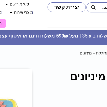
סוגי אירועים
יצירת קשר
מוצרי אירוח
מ
ח
וח ב-35₪ |
מעל 599₪ משלוח חינם או איסוף עצמי
ולקת – מיניונים
יניונים
שרשרת בולבול - BRIDE TO BE
9.90
₪
ADD
+