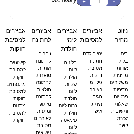
הוספה לסל
-
+
-
ניווט
אביזרים
אביזרים
אביזרים
אביזרים
מהיר
למסיבות
לימי
לחתונה
למסיבת
הולדת
רווקות
בית
ימי הולדת
זוהרים
בלוג
חתונה
לחתונה
בלונים
קישוטים
אודות
מסיבת
אותיות
ליום
למסיבת
מדיניות
רווקות
מוארות
הולדת
רווקות
משלוחים
גילוי מין
לחתונה
שקיות
מתנפחים
מדיניות
העובר
חולצות
ליום
למסיבת
פרטיות
חגים
לחתונה
הולדת
רווקות
שאלות
מיתוג
מיתוג
נרות ליום
מתנות
ותשובות
אישי
ומתנות
הולדת
למסיבת
יצירת
לאורחים
פיניאטה
רווקות
קשר
מסיבת
ליום
נישואים