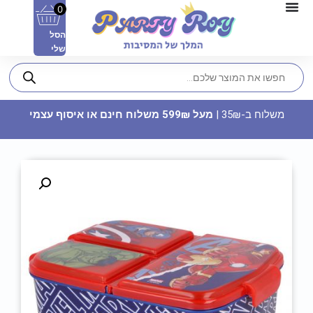
0
הסל
שלי
משלוח ב-35₪ |
מעל 599₪ משלוח חינם או איסוף עצמי
מפיות נייר - פפיטה
9.90
₪
ADD
+