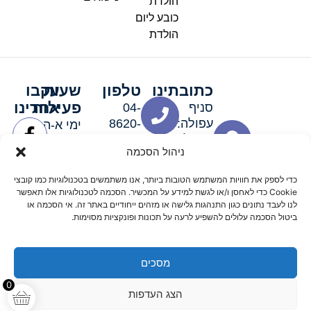
הולדת
כובע ליום
הולדת
כתובתינו
טלפון
שעות
עקבו
פעילות
אחרינו
סניף
04-
עפולה:
8620-
ימי א-ה:
ירושלים 3
111
9:00-
ניהול הסכמה
סניף מגדל
19:00 |
העמק:
ימי שישי
כדי לספק את חוויות המשתמש הטובות ביותר, אנו משתמשים בטכנולוגיות כמו קובצי
האלה 19
וערבי חג:
Cookie כדי לאחסן ו/או לגשת למידע על המכשיר. הסכמה לטכנולוגיות אלו תאפשר
8:30-
לנו לעבד נתונים כגון התנהגות גלישה או מזהים ייחודיים באתר זה. אי הסכמה או
ביטול הסכמה עלולים להשפיע לרעה על תכונות ופונקציות מסוימות.
15:00
מסכים
© 2026 כל הזכויות שמורות פארטי רוי אביזרים למסיבות
0
הצג העדפות
מדיניות החזרים
נגישות
תקנון אתר
שלום דיגיטל קידום אורגני מקצועי