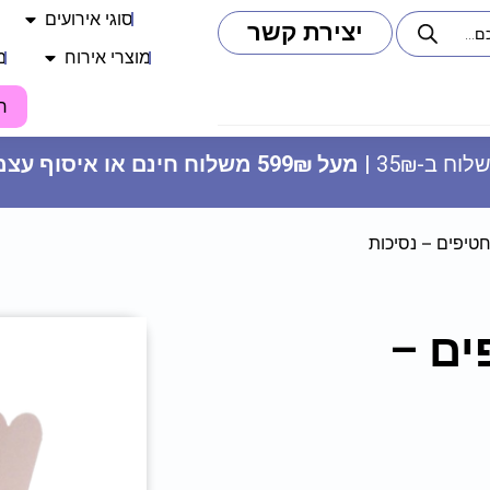
סוגי אירועים
יצירת קשר
מוצרי אירוח
מ
ח
וח ב-35₪ |
מעל 599₪ משלוח חינם או איסוף עצמי
חטיפים – נסיכות
ים –
מפיות נייר - שחור זהב
10.90
₪
ADD
+