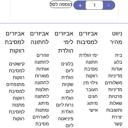
הוספה לסל
-
+
-
ניווט
אביזרים
אביזרים
אביזרים
אביזרים
מהיר
למסיבות
לימי
לחתונה
למסיבת
הולדת
רווקות
בית
ימי הולדת
זוהרים
בלוג
חתונה
לחתונה
בלונים
קישוטים
אודות
מסיבת
אותיות
ליום
למסיבת
מדיניות
רווקות
מוארות
הולדת
רווקות
משלוחים
גילוי מין
לחתונה
שקיות
מתנפחים
מדיניות
העובר
חולצות
ליום
למסיבת
פרטיות
חגים
לחתונה
הולדת
רווקות
שאלות
מיתוג
מיתוג
נרות ליום
מתנות
ותשובות
אישי
ומתנות
הולדת
למסיבת
יצירת
לאורחים
פיניאטה
רווקות
קשר
מסיבת
ליום