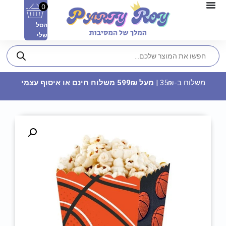
0
הסל
שלי
משלוח ב-35₪ |
מעל 599₪ משלוח חינם או איסוף עצמי
כוס מודפסת - לאמא מכל הלב
35
₪
ADD
+