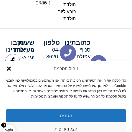
נישואים
הולדת
כובע ליום
הולדת
כתובתינו
טלפון
שעות
עקבו
פעילות
אחרינו
סניף
04-
עפולה:
8620-
ימי א-ה:
ירושלים 3
111
9:00-
ניהול הסכמה
סניף מגדל
19:00 |
העמק:
ימי שישי
כדי לספק את חוויות המשתמש הטובות ביותר, אנו משתמשים בטכנולוגיות כמו קובצי
האלה 19
וערבי חג:
Cookie כדי לאחסן ו/או לגשת למידע על המכשיר. הסכמה לטכנולוגיות אלו תאפשר
8:30-
לנו לעבד נתונים כגון התנהגות גלישה או מזהים ייחודיים באתר זה. אי הסכמה או
ביטול הסכמה עלולים להשפיע לרעה על תכונות ופונקציות מסוימות.
15:00
מסכים
© 2026 כל הזכויות שמורות פארטי רוי אביזרים למסיבות
0
הצג העדפות
מדיניות החזרים
נגישות
תקנון אתר
שלום דיגיטל קידום אורגני מקצועי