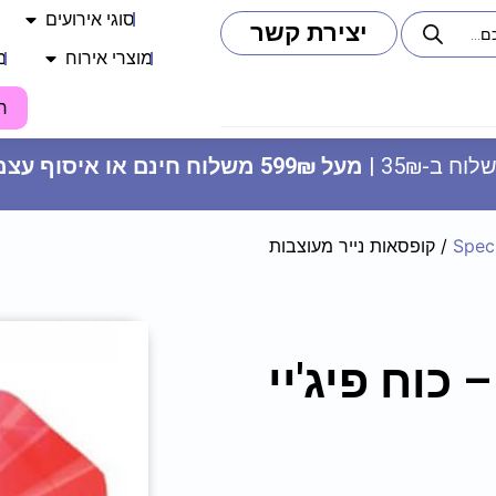
סוגי אירועים
יצירת קשר
מוצרי אירוח
מ
ח
וח ב-35₪ |
מעל 599₪ משלוח חינם או איסוף עצמי
Spec
/ קופסאות נייר מעוצבות
מדבקות מלבניות - שחור כסף (8
כוח פיג'יי
יח')
15
₪
ADD
+