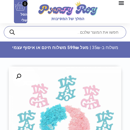
0
הסל
שלי
משלוח ב-35₪ |
מעל 599₪ משלוח חינם או איסוף עצמי
חד קרן למילוי
11.90
₪
ADD
+