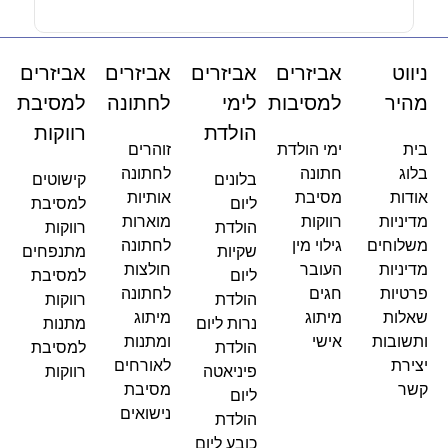
ניווט
אביזרים
אביזרים
אביזרים
אביזרים
מהיר
למסיבות
לימי
לחתונה
למסיבת
הולדת
רווקות
בית
ימי הולדת
זוהרים
בלוג
חתונה
לחתונה
בלונים
קישוטים
אודות
מסיבת
אותיות
ליום
למסיבת
מדיניות
רווקות
מוארות
הולדת
רווקות
משלוחים
גילוי מין
לחתונה
שקיות
מתנפחים
מדיניות
העובר
חולצות
ליום
למסיבת
פרטיות
חגים
לחתונה
הולדת
רווקות
שאלות
מיתוג
מיתוג
נרות ליום
מתנות
ותשובות
אישי
ומתנות
הולדת
למסיבת
יצירת
לאורחים
פיניאטה
רווקות
קשר
מסיבת
ליום
נישואים
הולדת
כובע ליום