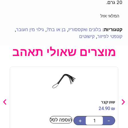
20 גרם.
המלאי אזל
קטגוריות:
בלונים ואקססוריז
,
בן או בת?
,
גילוי מין העובר
,
קונפטי לפיזור
,
קישוטים
מוצרים שאולי תאהב
שוט קצר
בקבוק ניר
90
₪
24.90
₪
הוספה לסל
-
+
-