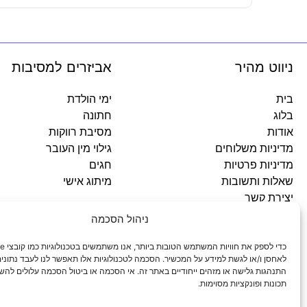
ניווט מהיר
אביזרים למסיבות
בית
ימי הולדת
בלוג
חתונה
אודות
מסיבת רווקות
מדיניות משלוחים
גילוי מין העובר
מדיניות פרטיות
חגים
שאלות ותשובות
מיתוג אישי
יצירת קשר
ניהול הסכמה
כתובתינו
לאחסן ו/או לגשת למידע על המכשיר. הסכמה לטכנולוגיות אלו תאפשר לנו לעבד נתונים 
התנהגות גלישה או מזהים ייחודיים באתר זה. אי הסכמה או ביטול הסכמה עלולים להש
סניף עפולה: ירושלים 3
תכונות ופונקציות מסוימות.
סניף מגדל העמק: האלה 19