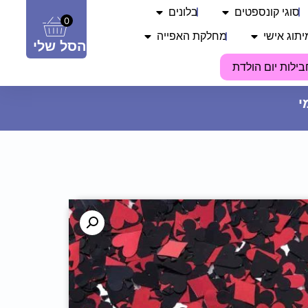
סוגי קונספטים
בלונים
0
יתוג אישי
מחלקת האפייה
הסל שלי
בילות יום הולדת
מדבקות מלבניות - ‏‏BIRTHDAY (8
יח')
15
₪
ADD
+