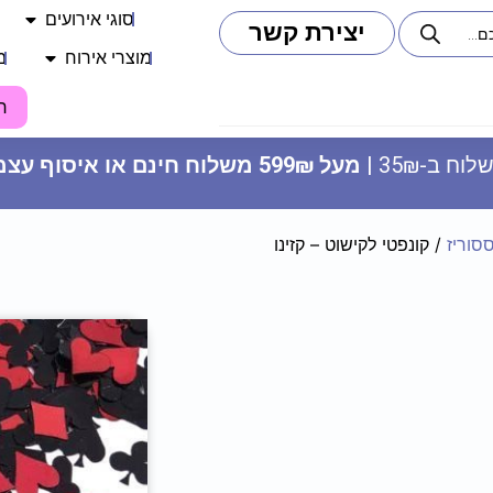
סוגי אירועים
יצירת קשר
מוצרי אירוח
מ
ח
וח ב-35₪ |
מעל 599₪ משלוח חינם או איסוף עצמי
סוריז
/ קונפטי לקישוט – קזינו
מפת שולחן - טרקטורים
13.90
₪
ADD
+