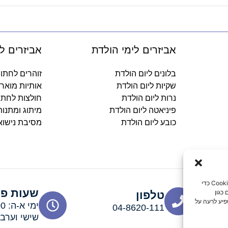
אביזרים לימי הולדת
אביזרים ל
בלונים ליום הולדת
זוהרים לחתו
שקיות ליום הולדת
אותיות מואר
נרות ליום הולדת
חולצות לחתו
פיניאטה ליום הולדת
מיתוג ומתנו
כובע ליום הולדת
מסיבת נישוא
כדי לספק את חוויות המשתמש הטובות ביותר, אנו משתמשים בטכנולוגיות כמו קובצי Cookie כדי
שעות פע
כגון
טלפון
פיע לרעה על
04-8620-111
שישי וערבי חג: 00