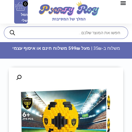
0
הסל
שלי
משלוח ב-35₪ |
מעל 599₪ משלוח חינם או איסוף עצמי
סוכריות לקישוט - מיקס מספרים
10
₪
ADD
+