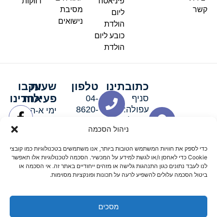
פיניאטה
רווקות
קשר
מסיבת
ליום
נישואים
הולדת
כובע ליום
הולדת
כתובתינו
טלפון
שעות
עקבו
פעילות
אחרינו
סניף
04-
עפולה:
8620-
ימי א-ה:
ירושלים 3
111
9:00-
ניהול הסכמה
סניף מגדל
19:00 |
העמק:
ימי שישי
כדי לספק את חוויות המשתמש הטובות ביותר, אנו משתמשים בטכנולוגיות כמו קובצי
האלה 19
וערבי חג:
Cookie כדי לאחסן ו/או לגשת למידע על המכשיר. הסכמה לטכנולוגיות אלו תאפשר
8:30-
לנו לעבד נתונים כגון התנהגות גלישה או מזהים ייחודיים באתר זה. אי הסכמה או
ביטול הסכמה עלולים להשפיע לרעה על תכונות ופונקציות מסוימות.
15:00
מסכים