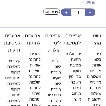
90
₪
11.90
₪
מידע נוסף
-
+
-
ניווט
אביזרים
אביזרים
אביזרים
אביזרים
מהיר
למסיבות
לימי
לחתונה
למסיבת
הולדת
רווקות
בית
ימי הולדת
זוהרים
בלוג
חתונה
לחתונה
בלונים
קישוטים
אודות
מסיבת
אותיות
ליום
למסיבת
מדיניות
רווקות
מוארות
הולדת
רווקות
משלוחים
גילוי מין
לחתונה
שקיות
מתנפחים
מדיניות
העובר
חולצות
ליום
למסיבת
פרטיות
חגים
לחתונה
הולדת
רווקות
שאלות
מיתוג
מיתוג
נרות ליום
מתנות
ותשובות
אישי
ומתנות
הולדת
למסיבת
יצירת
לאורחים