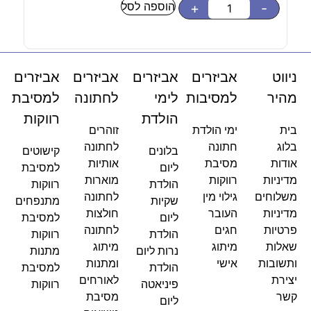
הוספה לסל
-
+
-
ניווט
אביזרים
אביזרים
אביזרים
אביזרים
מהיר
למסיבות
לימי
לחתונה
למסיבת
הולדת
רווקות
בית
ימי הולדת
זוהרים
בלוג
חתונה
לחתונה
בלונים
קישוטים
אודות
מסיבת
אותיות
ליום
למסיבת
מדיניות
רווקות
מוארות
הולדת
רווקות
משלוחים
גילוי מין
לחתונה
שקיות
מתנפחים
מדיניות
העובר
חולצות
ליום
למסיבת
פרטיות
חגים
לחתונה
הולדת
רווקות
שאלות
מיתוג
מיתוג
נרות ליום
מתנות
ותשובות
אישי
ומתנות
הולדת
למסיבת
יצירת
לאורחים
פיניאטה
רווקות
קשר
מסיבת
ליום