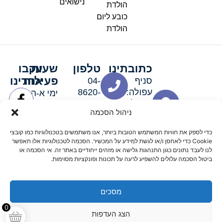
נישואים
הולדת
כובע ליום
הולדת
כתובתינו
טלפון
שעות
עקבו
פעילות
אחרינו
סניף
04-
עפולה:
8620-
ימי א-ה:
ירושלים 3
111
9:00-
ניהול הסכמה
סניף מגדל
19:00 |
העמק:
ימי שישי
כדי לספק את חוויות המשתמש הטובות ביותר, אנו משתמשים בטכנולוגיות כמו קובצי
האלה 19
וערבי חג:
Cookie כדי לאחסן ו/או לגשת למידע על המכשיר. הסכמה לטכנולוגיות אלו תאפשר
8:30-
לנו לעבד נתונים כגון התנהגות גלישה או מזהים ייחודיים באתר זה. אי הסכמה או
ביטול הסכמה עלולים להשפיע לרעה על תכונות ופונקציות מסוימות.
15:00
מסכים
© 2026 כל הזכויות שמורות פארטי רוי אביזרים למסיבות
0
הצג העדפות
מדיניות החזרים
נגישות
תקנון אתר
שלום דיגיטל קידום אורגני מקצועי