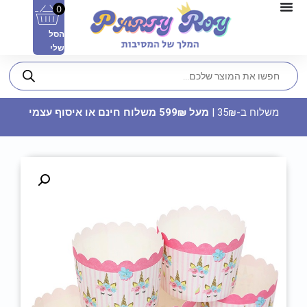
0
הסל
שלי
משלוח ב-35₪ |
מעל 599₪ משלוח חינם או איסוף עצמי
כוס מודפסת - TIME TO DRAEM
BIG
35
₪
ADD
+