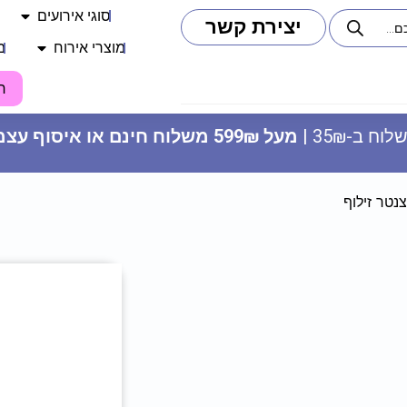
סוגי אירועים
יצירת קשר
מוצרי אירוח
מ
ח
וח ב-35₪ |
מעל 599₪ משלוח חינם או איסוף עצמי
נטר זילוף
כובע מודפס - SUMMER - ורוד
פוקסיה
17.90
₪
ADD
+