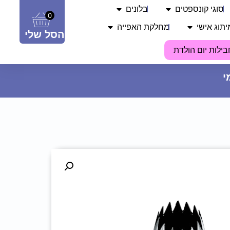
סוגי קונספטים
בלונים
0
יתוג אישי
מחלקת האפייה
הסל שלי
בילות יום הולדת
צלחות נייר מתכלה גדולות - בית"ר
ירושלים
12.90
₪
ADD
+