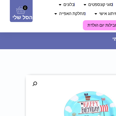
סוגי קונספטים
בלונים
0
יתוג אישי
מחלקת האפייה
הסל שלי
בילות יום הולדת
מרכז שולחן - סימני סדר לפסח
11.90
₪
ADD
+