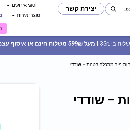
סוגי אירועים
יצירת קשר
מוצרי אירוח
מ
ח
וח ב-35₪ |
מעל 599₪ משלוח חינם או איסוף עצמי
ות נייר מתכלה קטנות – שודדי
מדבקות לבועות סבון - ‏‏‏‏‏‏שיש ורוד
ת – שודדי
שחור (8 יח')
15
₪
ADD
+