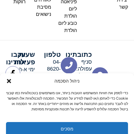
פיניאטה
רווקות
קשר
מסיבת
ליום
נישואים
הולדת
כובע ליום
הולדת
כתובתינו
טלפון
שעות
עקבו
פעילות
אחרינו
סניף
04-
עפולה:
8620-
ימי א-ה:
ירושלים 3
111
9:00-
ניהול הסכמה
סניף מגדל
19:00 |
העמק:
ימי שישי
כדי לספק את חוויות המשתמש הטובות ביותר, אנו משתמשים בטכנולוגיות כמו קובצי
האלה 19
וערבי חג:
Cookie כדי לאחסן ו/או לגשת למידע על המכשיר. הסכמה לטכנולוגיות אלו תאפשר
8:30-
לנו לעבד נתונים כגון התנהגות גלישה או מזהים ייחודיים באתר זה. אי הסכמה או
ביטול הסכמה עלולים להשפיע לרעה על תכונות ופונקציות מסוימות.
15:00
מסכים