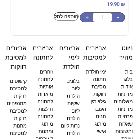
90
₪
19.90
₪
הוספה לסל
-
+
-
ניווט
אביזרים
אביזרים
אביזרים
אביזרים
מהיר
למסיבות
לימי
לחתונה
למסיבת
הולדת
רווקות
בית
ימי הולדת
זוהרים
בלוג
חתונה
לחתונה
בלונים
קישוטים
אודות
מסיבת
אותיות
ליום
למסיבת
מדיניות
רווקות
מוארות
הולדת
רווקות
משלוחים
גילוי מין
לחתונה
שקיות
מתנפחים
מדיניות
העובר
חולצות
ליום
למסיבת
פרטיות
חגים
לחתונה
הולדת
רווקות
שאלות
מיתוג
מיתוג
נרות ליום
מתנות
ותשובות
אישי
ומתנות
הולדת
למסיבת
יצירת
לאורחים