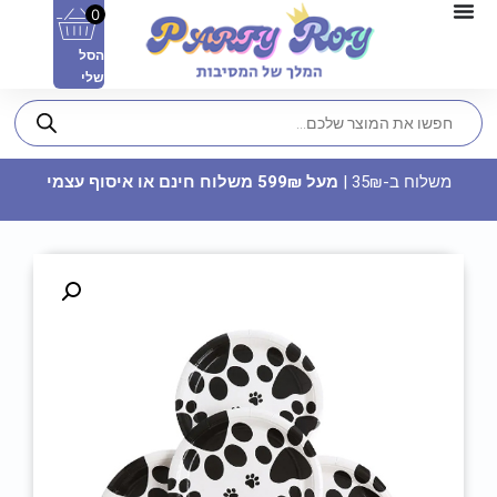
0
הסל
שלי
משלוח ב-35₪ |
מעל 599₪ משלוח חינם או איסוף עצמי
פוטובלוק תעודת לידה - מזל עקרב
74.90
₪
ADD
+