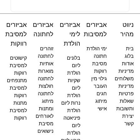
ניווט
אביזרים
אביזרים
אביזרים
אביזרים
מהיר
למסיבות
לימי
לחתונה
למסיבת
הולדת
רווקות
בית
ימי הולדת
זוהרים
בלוג
חתונה
לחתונה
בלונים
קישוטים
אודות
מסיבת
אותיות
ליום
למסיבת
מדיניות
רווקות
מוארות
הולדת
רווקות
משלוחים
גילוי מין
לחתונה
שקיות
מתנפחים
מדיניות
העובר
חולצות
ליום
למסיבת
פרטיות
חגים
לחתונה
הולדת
רווקות
שאלות
מיתוג
מיתוג
נרות ליום
מתנות
ותשובות
אישי
ומתנות
הולדת
למסיבת
יצירת
לאורחים
פיניאטה
רווקות
קשר
מסיבת
ליום
נישואים
הולדת