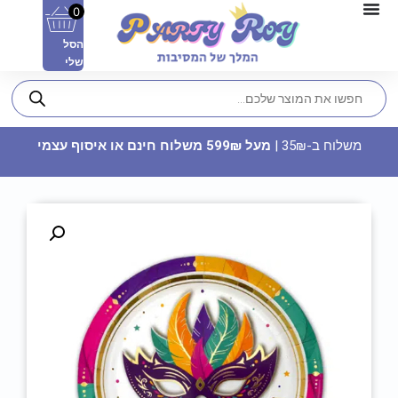
0
הסל
שלי
משלוח ב-35₪ |
מעל 599₪ משלוח חינם או איסוף עצמי
קערות פלסטיק וינטג' - קרם
9.90
₪
ADD
+