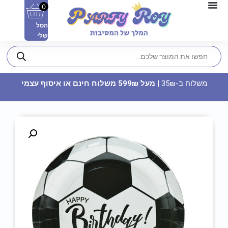
0
הסל
שלי
משלוח ב-35₪ |
מעל 599₪ משלוח חינם או איסוף עצמי
פיניאטה - LOL
85
₪
ADD
+