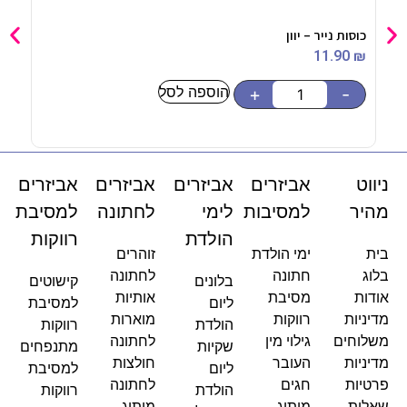
כוסות נייר – יוון
בלון מייל
90
₪
11.90
₪
הוספה לסל
-
+
-
ניווט
אביזרים
אביזרים
אביזרים
אביזרים
מהיר
למסיבות
לימי
לחתונה
למסיבת
הולדת
רווקות
בית
ימי הולדת
זוהרים
בלוג
חתונה
לחתונה
בלונים
קישוטים
אודות
מסיבת
אותיות
ליום
למסיבת
מדיניות
רווקות
מוארות
הולדת
רווקות
משלוחים
גילוי מין
לחתונה
שקיות
מתנפחים
מדיניות
העובר
חולצות
ליום
למסיבת
פרטיות
חגים
לחתונה
הולדת
רווקות
שאלות
מיתוג
מיתוג