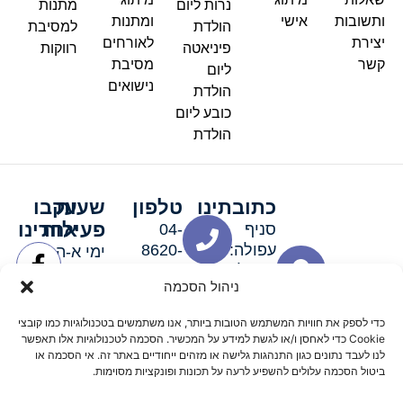
נרות ליום
מתנות
ותשובות
אישי
ומתנות
הולדת
למסיבת
יצירת
לאורחים
פיניאטה
רווקות
קשר
מסיבת
ליום
נישואים
הולדת
כובע ליום
הולדת
כתובתינו
טלפון
שעות
עקבו
פעילות
אחרינו
סניף
04-
עפולה:
8620-
ימי א-ה:
ירושלים 3
111
9:00-
ניהול הסכמה
סניף מגדל
19:00 |
העמק:
ימי שישי
כדי לספק את חוויות המשתמש הטובות ביותר, אנו משתמשים בטכנולוגיות כמו קובצי
האלה 19
וערבי חג:
Cookie כדי לאחסן ו/או לגשת למידע על המכשיר. הסכמה לטכנולוגיות אלו תאפשר
8:30-
לנו לעבד נתונים כגון התנהגות גלישה או מזהים ייחודיים באתר זה. אי הסכמה או
ביטול הסכמה עלולים להשפיע לרעה על תכונות ופונקציות מסוימות.
15:00