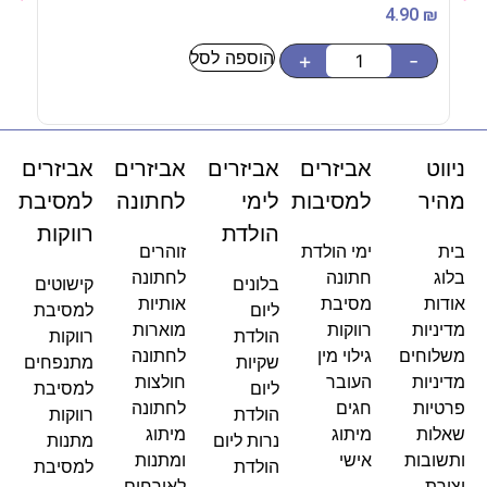
90
₪
4.90
₪
הוספה לסל
-
+
-
ניווט
אביזרים
אביזרים
אביזרים
אביזרים
מהיר
למסיבות
לימי
לחתונה
למסיבת
הולדת
רווקות
בית
ימי הולדת
זוהרים
בלוג
חתונה
לחתונה
בלונים
קישוטים
אודות
מסיבת
אותיות
ליום
למסיבת
מדיניות
רווקות
מוארות
הולדת
רווקות
משלוחים
גילוי מין
לחתונה
שקיות
מתנפחים
מדיניות
העובר
חולצות
ליום
למסיבת
פרטיות
חגים
לחתונה
הולדת
רווקות
שאלות
מיתוג
מיתוג
נרות ליום
מתנות
ותשובות
אישי
ומתנות
הולדת
למסיבת
יצירת
לאורחים