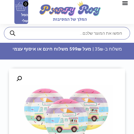
0
הסל
שלי
משלוח ב-35₪ |
מעל 599₪ משלוח חינם או איסוף עצמי
מפת שולחן - סמי הכבאי
14.90
₪
ADD
+