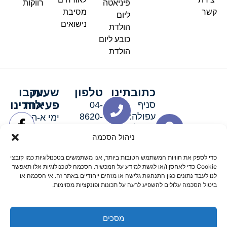
פיניאטה
רווקות
קשר
מסיבת
ליום
נישואים
הולדת
כובע ליום
הולדת
כתובתינו
טלפון
שעות
עקבו
פעילות
אחרינו
סניף
04-
עפולה:
8620-
ימי א-ה:
ירושלים 3
111
9:00-
ניהול הסכמה
סניף מגדל
19:00 |
העמק:
ימי שישי
כדי לספק את חוויות המשתמש הטובות ביותר, אנו משתמשים בטכנולוגיות כמו קובצי
האלה 19
וערבי חג:
Cookie כדי לאחסן ו/או לגשת למידע על המכשיר. הסכמה לטכנולוגיות אלו תאפשר
8:30-
לנו לעבד נתונים כגון התנהגות גלישה או מזהים ייחודיים באתר זה. אי הסכמה או
ביטול הסכמה עלולים להשפיע לרעה על תכונות ופונקציות מסוימות.
15:00
מסכים