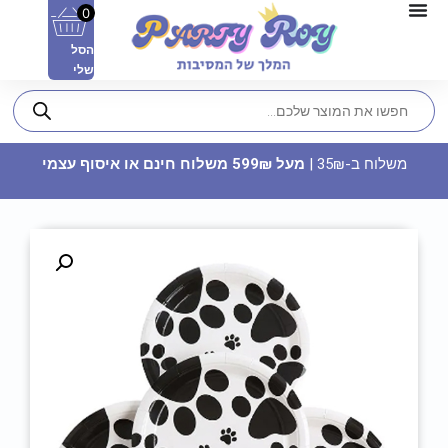
0
הסל
שלי
משלוח ב-35₪ |
מעל 599₪ משלוח חינם או איסוף עצמי
נר יום הולדת ענק מספר 2 - כסף
נוצץ
8.90
₪
ADD
+