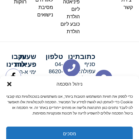
פיניאטה
רווקות
קשר
מסיבת
ליום
נישואים
הולדת
כובע ליום
הולדת
כתובתינו
טלפון
שעות
עקבו
פעילות
אחרינו
סניף
04-
עפולה:
8620-
ימי א-ה:
ירושלים 3
111
9:00-
ניהול הסכמה
סניף מגדל
19:00 |
העמק:
ימי שישי
כדי לספק את חוויות המשתמש הטובות ביותר, אנו משתמשים בטכנולוגיות כמו קובצי
האלה 19
וערבי חג:
Cookie כדי לאחסן ו/או לגשת למידע על המכשיר. הסכמה לטכנולוגיות אלו תאפשר
8:30-
לנו לעבד נתונים כגון התנהגות גלישה או מזהים ייחודיים באתר זה. אי הסכמה או
ביטול הסכמה עלולים להשפיע לרעה על תכונות ופונקציות מסוימות.
15:00
מסכים