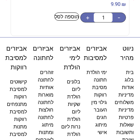
5
₪
9.90
₪
הוספה לסל
-
+
-
ניווט
אביזרים
אביזרים
אביזרים
אביזרים
מהיר
למסיבות
לימי
לחתונה
למסיבת
הולדת
רווקות
בית
ימי הולדת
זוהרים
בלוג
חתונה
לחתונה
בלונים
קישוטים
אודות
מסיבת
אותיות
ליום
למסיבת
מדיניות
רווקות
מוארות
הולדת
רווקות
משלוחים
גילוי מין
לחתונה
שקיות
מתנפחים
מדיניות
העובר
חולצות
ליום
למסיבת
פרטיות
חגים
לחתונה
הולדת
רווקות
שאלות
מיתוג
מיתוג
נרות ליום
מתנות
ותשובות
אישי
ומתנות
הולדת
למסיבת
יצירת
לאורחים