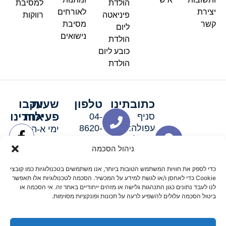
הולדת
למסיבת
יצירת
לאורחים
פיניאטה
רווקות
קשר
מסיבת
ליום
נישואים
הולדת
כובע ליום
הולדת
כתובתינו
טלפון
שעות
עקבו
פעילות
אחרינו
סניף
04-
עפולה:
8620-
ימי א-ה:
ירושלים 3
111
9:00-
ניהול הסכמה
סניף מגדל
19:00 |
העמק:
ימי שישי
כדי לספק את חוויות המשתמש הטובות ביותר, אנו משתמשים בטכנולוגיות כמו קובצי
האלה 19
וערבי חג:
Cookie כדי לאחסן ו/או לגשת למידע על המכשיר. הסכמה לטכנולוגיות אלו תאפשר
8:30-
לנו לעבד נתונים כגון התנהגות גלישה או מזהים ייחודיים באתר זה. אי הסכמה או
ביטול הסכמה עלולים להשפיע לרעה על תכונות ופונקציות מסוימות.
15:00