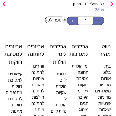
בלון מיילר 18 – פרוזן
כד ש
90
₪
25
₪
הוספה לסל
-
+
-
ניווט
אביזרים
אביזרים
אביזרים
אביזרים
מהיר
למסיבות
לימי
לחתונה
למסיבת
הולדת
רווקות
בית
ימי הולדת
זוהרים
בלוג
חתונה
לחתונה
בלונים
קישוטים
אודות
מסיבת
אותיות
ליום
למסיבת
מדיניות
רווקות
מוארות
הולדת
רווקות
משלוחים
גילוי מין
לחתונה
שקיות
מתנפחים
מדיניות
העובר
חולצות
ליום
למסיבת
פרטיות
חגים
לחתונה
הולדת
רווקות
שאלות
מיתוג
מיתוג
נרות ליום
מתנות
ותשובות
אישי
ומתנות