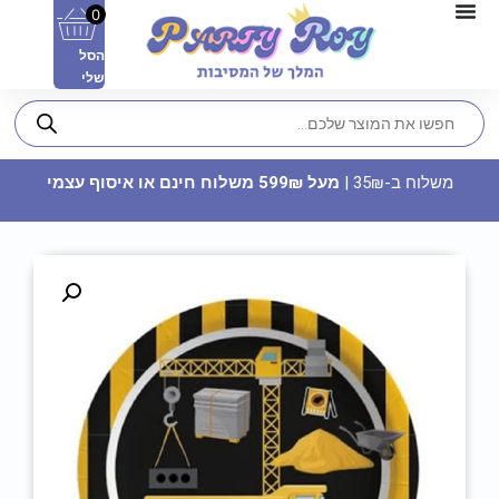
0
הסל
שלי
משלוח ב-35₪ |
מעל 599₪ משלוח חינם או איסוף עצמי
צבע מאכל לקצפת ומקרונים -
סגול לבנדר
49.90
₪
ADD
+