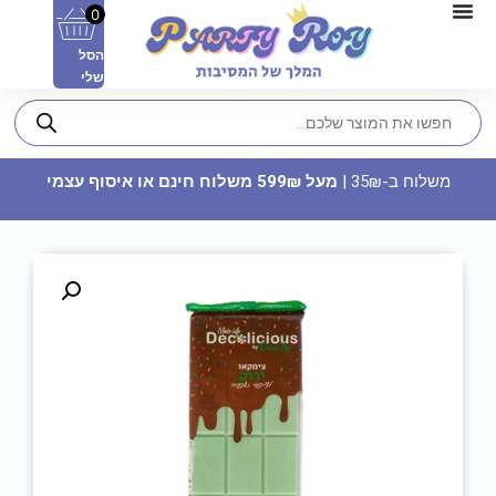
0
הסל
שלי
משלוח ב-35₪ |
מעל 599₪ משלוח חינם או איסוף עצמי
זר פרחים מפלסטיק לכלה
34.90
₪
ADD
+