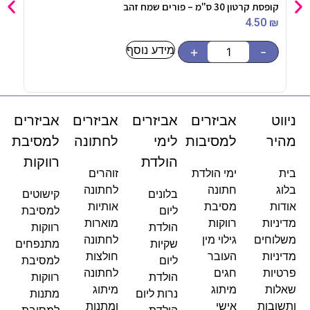
קופסת קרטון 30 ס"מ – פורים שמח זהב
צבע 
90
₪
4.50
₪
מידע נוסף
-
+
-
ניווט
אביזרים
אביזרים
אביזרים
אביזרים
מהיר
למסיבות
לימי
לחתונה
למסיבת
הולדת
רווקות
בית
ימי הולדת
זוהרים
בלוג
חתונה
לחתונה
בלונים
קישוטים
אודות
מסיבת
אותיות
ליום
למסיבת
מדיניות
רווקות
מוארות
הולדת
רווקות
משלוחים
גילוי מין
לחתונה
שקיות
מתנפחים
מדיניות
העובר
חולצות
ליום
למסיבת
פרטיות
חגים
לחתונה
הולדת
רווקות
שאלות
מיתוג
מיתוג
נרות ליום
מתנות
ותשובות
אישי
ומתנות