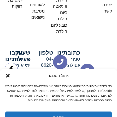
הולדת
למסיבת
יצירת
לאורחים
פיניאטה
רווקות
קשר
מסיבת
ליום
נישואים
הולדת
כובע ליום
הולדת
כתובתינו
טלפון
שעות
עקבו
פעילות
אחרינו
סניף
04-
עפולה:
8620-
ימי א-ה:
ירושלים 3
111
9:00-
ניהול הסכמה
סניף מגדל
19:00 |
העמק:
ימי שישי
כדי לספק את חוויות המשתמש הטובות ביותר, אנו משתמשים בטכנולוגיות כמו קובצי
האלה 19
וערבי חג:
Cookie כדי לאחסן ו/או לגשת למידע על המכשיר. הסכמה לטכנולוגיות אלו תאפשר
8:30-
לנו לעבד נתונים כגון התנהגות גלישה או מזהים ייחודיים באתר זה. אי הסכמה או
ביטול הסכמה עלולים להשפיע לרעה על תכונות ופונקציות מסוימות.
15:00